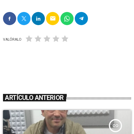
email
VALÓRALO
ARTÍCULO ANTERIOR
insert_link