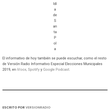
ldí
a
de
S
an
ta
P
ol
a
El informativo de hoy también se puede escuchar, como el resto
de Versión Radio Informativo Especial Elecciones Municipales
2019, en
iVoox
,
Spotify
y
Google Podcast
.
ESCRITO POR
VERSIONRADIO