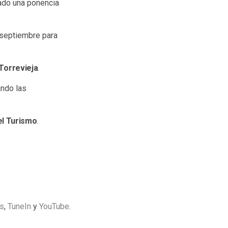
ado una ponencia
 septiembre para
 Torrevieja
.
ndo las
el Turismo
.
s
,
TuneIn
y
YouTube
.