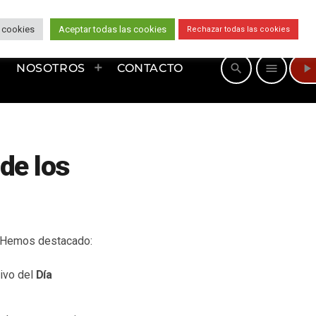
 cookies
Aceptar todas las cookies
Rechazar todas las cookies
play_arrow
search
menu
NOSOTROS
CONTACTO
de los
. Hemos destacado:
tivo del
Día