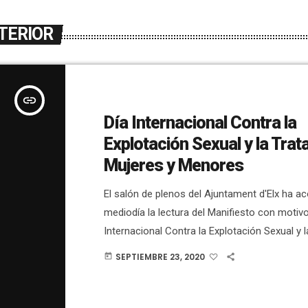
TERIOR
insert_link
Día Internacional Contra la
Explotación Sexual y la Trata de
Mujeres y Menores
El salón de plenos del Ajuntament d'Elx ha a
mediodía la lectura del Manifiesto con motivo
Internacional Contra la Explotación Sexual y l
Mujeres y Menores. El concejal de Derechos 
SEPTIEMBRE 23, 2020
today
Mariano Valera, y la psicóloga del proyecto d
personas en entornos de prostitución de Cru
Elche, María José Amorós, han sido los enc