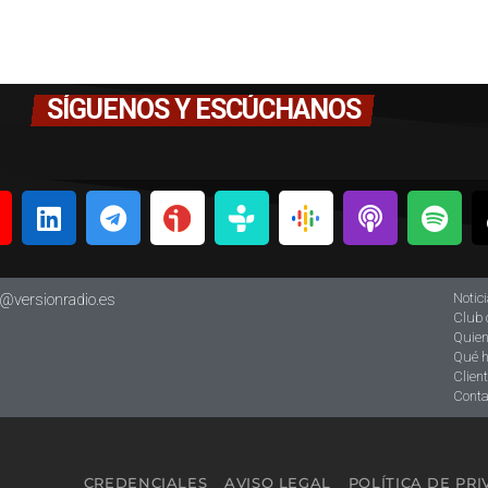
SÍGUENOS Y ESCÚCHANOS
Notic
o@versionradio.es
Club 
Quie
Qué 
Clien
Conta
CREDENCIALES
AVISO LEGAL
POLÍTICA DE PR