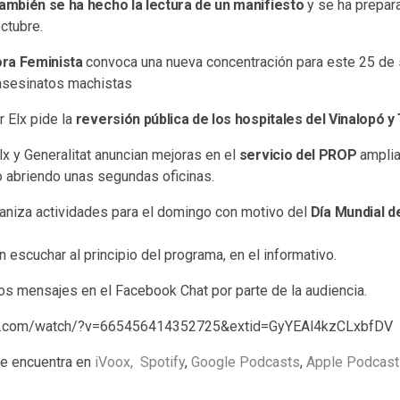
también se ha hecho la lectura de un manifiesto
y se ha prepar
ctubre.
ra Feminista
convoca una nueva concentración para este 25 de
 asesinatos machistas
 Elx pide la
reversión pública de los hospitales del Vinalopó y
lx y Generalitat anuncian mejoras en el
servicio del PROP
amplia
o abriendo unas segundas oficinas.
aniza actividades para el domingo con motivo del
Día Mundial d
 escuchar al principio del programa, en el informativo.
 mensajes en el Facebook Chat por parte de la audiencia.
ok.com/watch/?v=665456414352725&extid=GyYEAl4kzCLxbfDV
e encuentra en
iVoox,
Spotify
,
Google Podcasts
,
Apple Podcast