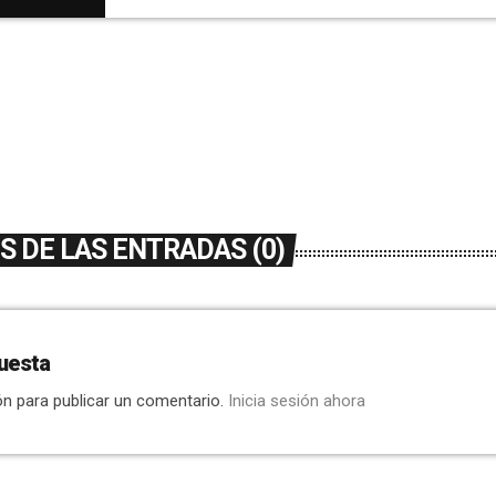
hacer la lectura. También ha tomado […]
 DE LAS ENTRADAS (0)
uesta
ón para publicar un comentario.
Inicia sesión ahora