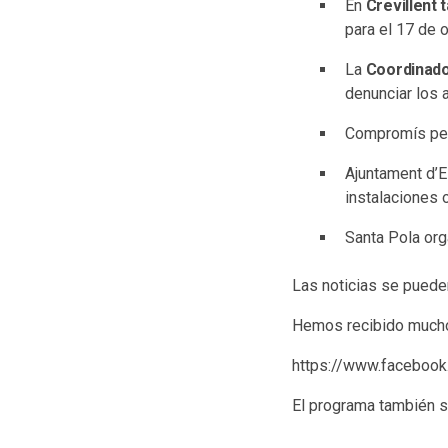
En
Crevillent 
para el 17 de o
La
Coordinado
denunciar los
Compromís per
Ajuntament d’E
instalaciones 
Santa Pola org
Las noticias se pueden
Hemos recibido muchos
https://www.facebo
El programa también s