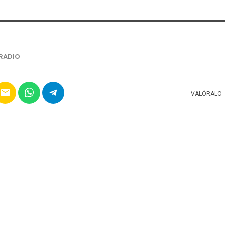
RADIO
email
VALÓRALO