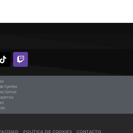
ias
de Oyentes
nes Somos
hacemos
tes
cto
IVACIDAD
POLÍTICA DE COOKIES
CONTACTO