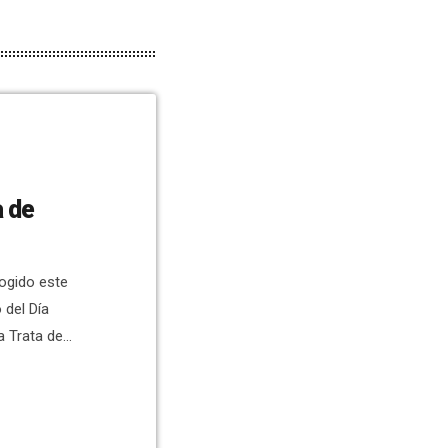
cogido este
 del Día
a Trata de
Sociales,
e atención a
z Roja en
argados de