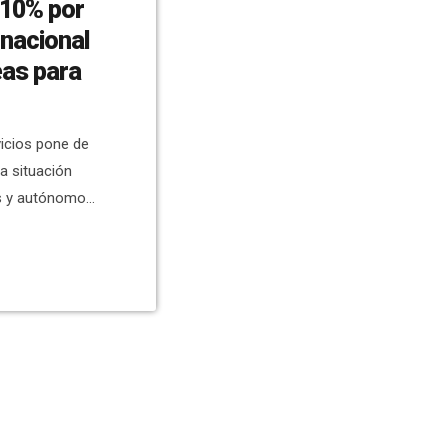
 10% por
rnacional
eas para
icios pone de
a situación
s y autónomos
cto
cremento
icativa de los
sde AESEC
de una
nga esta