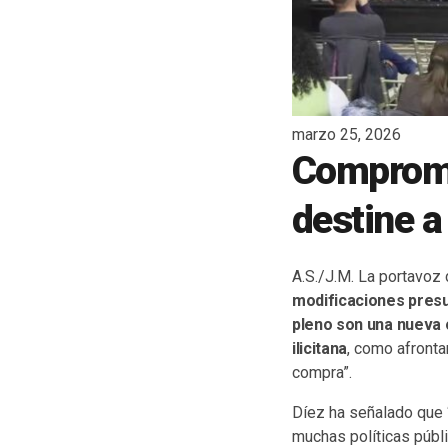
marzo 25, 2026
Compromí
destine a
A.S./J.M. La portavoz
modificaciones presup
pleno son una nueva o
ilicitana
, como afronta
compra”.
Díez ha señalado que 
muchas políticas públ