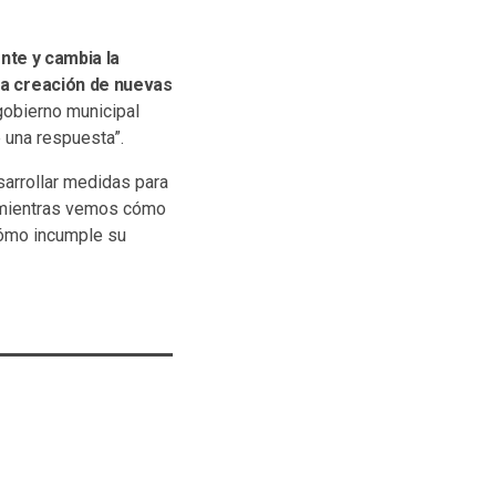
te y cambia la
 la creación de nuevas
obierno municipal
é una respuesta”.
sarrollar medidas para
l, mientras vemos cómo
cómo incumple su