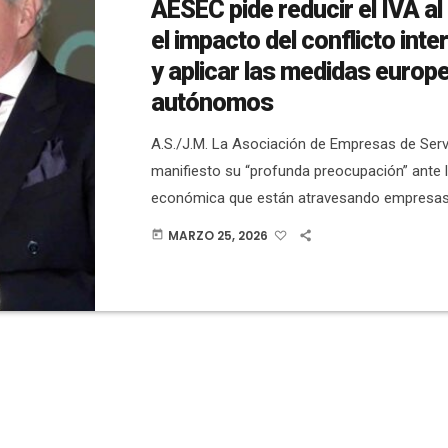
AESEC pide reducir el IVA al
el impacto del conflicto inte
y aplicar las medidas europ
autónomos
A.S./J.M. La Asociación de Empresas de Serv
manifiesto su “profunda preocupación” ante l
económica que están atravesando empresa
como consecuencia directa del actual confli
MARZO 25, 2026
today
internacional, lo que está provocando un in
generalizado de costes y una reducción signif
márgenes empresariales. Así las cosas, de
reclaman al Gobierno la “aplicación urgente 
reducción del IVA al 10% mientras se mante
situación”. […]