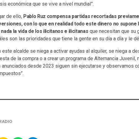
sis económica que se vive a nivel mundial”.
ar de ello,
Pablo Ruz compensa partidas recortadas previamen
nversiones, con lo que en realidad todo este dinero no supone
ada la vida de los ilicitanos e ilicitanas
que necesitan que su g
les son las prioridades que tiene la gente en su día a día y le d
este alcalde se niega a activar ayudas al alquiler, se niega a de
 cesta de la compra o a crear un programa de Alternancia Juveni
s anunciados desde 2023 siguen sin ejecutarse y observamos 
impuestos”.
RADIO