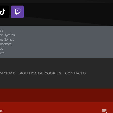
ias
de Oyentes
nes Somos
hacemos
tes
cto
IVACIDAD
POLÍTICA DE COOKIES
CONTACTO
playlist_play
:00