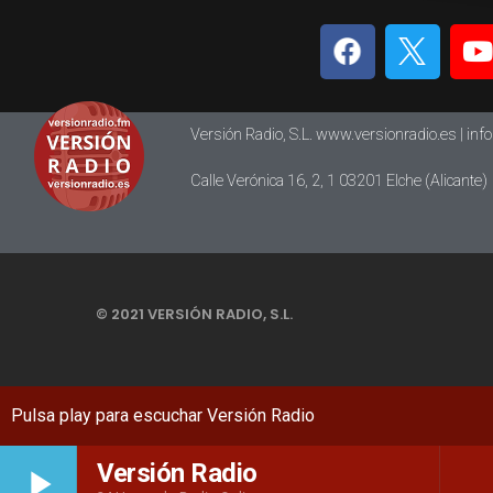
Versión Radio, S.L. www.versionradio.es |
inf
Calle Verónica 16, 2, 1 03201 Elche (Alicante)
© 2021 VERSIÓN RADIO, S.L.
Versión Radio
play_arrow