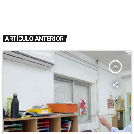
ARTÍCULO ANTERIOR
insert_link