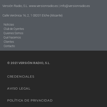
Versión Radio, S.L. www.versionradio.es |
info@versionradio.es
Calle Verónica 16, 2, 1 03201 Elche (Alicante)
Noticias
Club de Oyentes
Quienes Somos
Qué hacemos
Clientes
Contacto
© 2021 VERSIÓN RADIO, S.L.
CREDENCIALES
AVISO LEGAL
POLÍTICA DE PRIVACIDAD