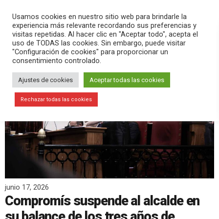
PLAY
search
menu
pause
Usamos cookies en nuestro sitio web para brindarle la
experiencia más relevante recordando sus preferencias y
visitas repetidas. Al hacer clic en "Aceptar todo", acepta el
uso de TODAS las cookies. Sin embargo, puede visitar
"Configuración de cookies" para proporcionar un
consentimiento controlado.
Ajustes de cookies
Aceptar todas las cookies
Rechazar todas las cookies
junio 17, 2026
Compromís suspende al alcalde en
su balance de los tres años de