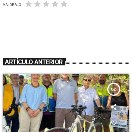
VALÓRALO
ARTÍCULO ANTERIOR
insert_link