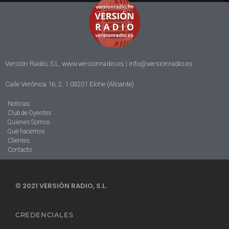
Versión Radio, S.L. www.versionradio.es |
info@versionradio.es
Calle Verónica 16, 2, 1 03201 Elche (Alicante)
Noticias
Club de Oyentes
Quienes Somos
Qué hacemos
Clientes
Contacto
© 2021 VERSIÓN RADIO, S.L.
CREDENCIALES