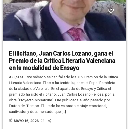
El ilicitano, Juan Carlos Lozano, gana el
Premio de la Crítica Literaria Valenciana
en la modalidad de Ensayo
A.S./J.M. Este sábado se han fallado los XLV Premios de la Crítica
Literaria Valenciana. El acto ha tenido lugar en el Espai Rambleta
de la ciudad de Valencia. En el apartado de Ensayo y Crítica el
premiado ha sido el ilicitano, Juan Carlos Lozano Felices, por la
obra “Proyecto Mosaicum”. Fue publicada el año pasado por
Frutos del Tiempo. El jurado ha valorado el viaje emocional,
cautivador y documentado que […]
today
MAYO 16, 2026