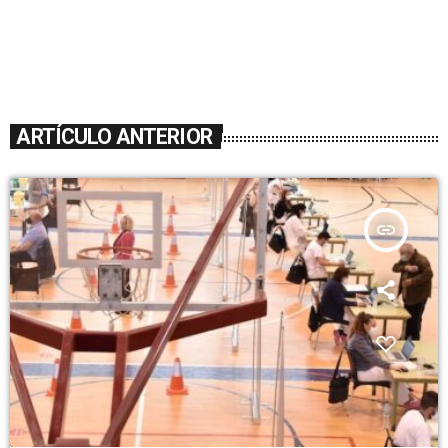
ARTÍCULO ANTERIOR
insert_link