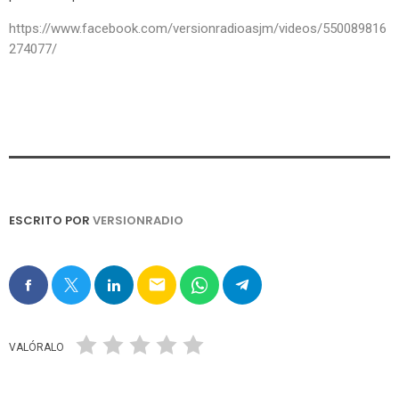
https://www.facebook.com/versionradioasjm/videos/550089816
274077/
ESCRITO POR
VERSIONRADIO
email
VALÓRALO