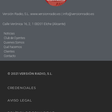
Versión Radio, S.L. www.versionradio.es |
info@versionradio.es
Calle Verónica 16, 2, 1 03201 Elche (Alicante)
Noticias
Club de Oyentes
Quienes Somos
Qué hacemos
Clientes
Contacto
© 2021 VERSIÓN RADIO, S.L.
CREDENCIALES
AVISO LEGAL