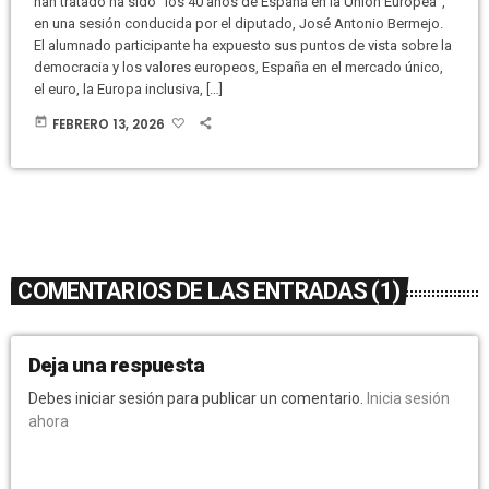
han tratado ha sido “los 40 años de España en la Unión Europea”,
en una sesión conducida por el diputado, José Antonio Bermejo.
El alumnado participante ha expuesto sus puntos de vista sobre la
democracia y los valores europeos, España en el mercado único,
el euro, la Europa inclusiva, […]
today
FEBRERO 13, 2026
COMENTARIOS DE LAS ENTRADAS (1)
Deja una respuesta
Debes iniciar sesión para publicar un comentario.
Inicia sesión
ahora