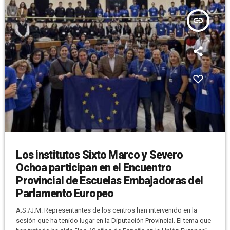
insert_link
Los institutos Sixto Marco y Severo
Ochoa participan en el Encuentro
Provincial de Escuelas Embajadoras del
Parlamento Europeo
A.S./J.M. Representantes de los centros han intervenido en la
sesión que ha tenido lugar en la Diputación Provincial. El tema que