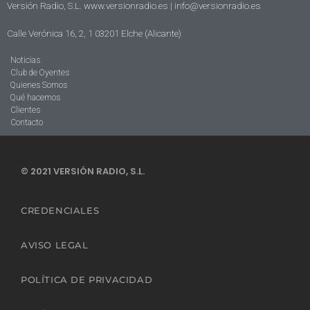
Versión Radio, S.L. www.versionradio.es |
info@versionradio.es
Calle Verónica 16, 2, 1 03201 Elche (Alicante)
Noticias
Club de Oyentes
Quienes Somos
Qué hacemos
Clientes
Contacto
© 2021 VERSIÓN RADIO, S.L.
CREDENCIALES
AVISO LEGAL
POLÍTICA DE PRIVACIDAD