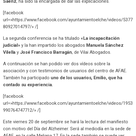
Sáenz
, ha sido la encargada de dar las explicaciones.
[facebook
url=»https://www.facebook.com/ayuntamientoelche/videos/5377
80927014797/» /]
La segunda conferencia se ha titulado
«La incapacitación
judicial»
y la han impartido los abogados
Manuela Sánchez
Vilella
y
José Francisco Barragán
, de Vilai Abogados.
A continuación se han podido ver dos vídeos sobre la
asociación y con testimonios de usuarios del centro de AFAE.
También ha participado
uno de los usuarios, Emilio, que ha
contado su experiencia.
[facebook
url=»https://www.facebook.com/ayuntamientoelche/videos/1953
990764747712/» /]
Este viernes 20 de septiembre se hará la lectura del manifiesto
con motivo del Día del Alzheimer. Será al mediodía en la sede de
AFAE, en la calle Meliana 17. En la sede también se puede ver