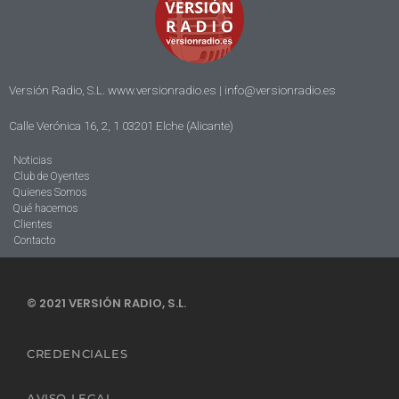
Versión Radio, S.L. www.versionradio.es |
info@versionradio.es
Calle Verónica 16, 2, 1 03201 Elche (Alicante)
Noticias
Club de Oyentes
Quienes Somos
Qué hacemos
Clientes
Contacto
© 2021 VERSIÓN RADIO, S.L.
CREDENCIALES
AVISO LEGAL