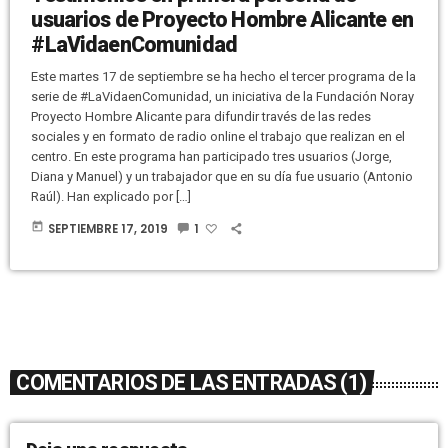
usuarios de Proyecto Hombre Alicante en
#LaVidaenComunidad
Este martes 17 de septiembre se ha hecho el tercer programa de la
serie de #LaVidaenComunidad, un iniciativa de la Fundación Noray
Proyecto Hombre Alicante para difundir través de las redes
sociales y en formato de radio online el trabajo que realizan en el
centro. En este programa han participado tres usuarios (Jorge,
Diana y Manuel) y un trabajador que en su día fue usuario (Antonio
Raúl). Han explicado por […]
today
SEPTIEMBRE 17, 2019
1
COMENTARIOS DE LAS ENTRADAS (1)