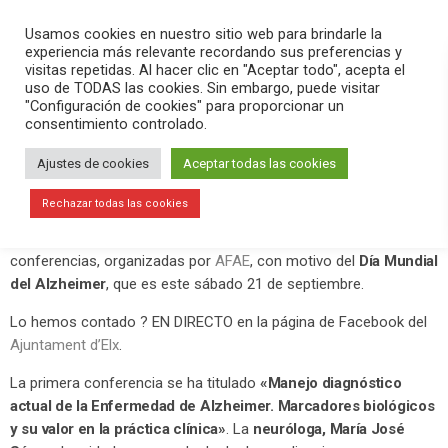
PLAY
search
menu
pause
Usamos cookies en nuestro sitio web para brindarle la
experiencia más relevante recordando sus preferencias y
visitas repetidas. Al hacer clic en "Aceptar todo", acepta el
uso de TODAS las cookies. Sin embargo, puede visitar
septiembre 19, 2019
"Configuración de cookies" para proporcionar un
consentimiento controlado.
Conferencias sobre la enfermedad y
sobre incapacitación judicial con
Ajustes de cookies
Aceptar todas las cookies
motivo del Día Mundial de Alzheimer
Rechazar todas las cookies
El Centro de Congresos Ciutat d’Elx ha acogido esta tarde dos
conferencias, organizadas por
AFAE
, con motivo del
Día Mundial
del Alzheimer
, que es este sábado 21 de septiembre.
Lo hemos contado ? EN DIRECTO en la página de Facebook del
Ajuntament d’Elx
.
La primera conferencia se ha titulado
«Manejo diagnóstico
actual de la Enfermedad de Alzheimer. Marcadores biológicos
y su valor en la práctica clínica»
. La
neuróloga, María José