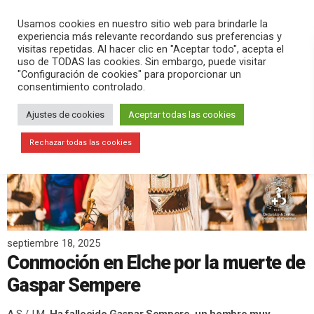
PLAY
search
menu
pause
Usamos cookies en nuestro sitio web para brindarle la
experiencia más relevante recordando sus preferencias y
visitas repetidas. Al hacer clic en "Aceptar todo", acepta el
uso de TODAS las cookies. Sin embargo, puede visitar
"Configuración de cookies" para proporcionar un
consentimiento controlado.
Ajustes de cookies
Aceptar todas las cookies
Rechazar todas las cookies
septiembre 18, 2025
Conmoción en Elche por la muerte de
Gaspar Sempere
A.S./J.M.
Ha fallecido Gaspar Sempere, un hombre muy