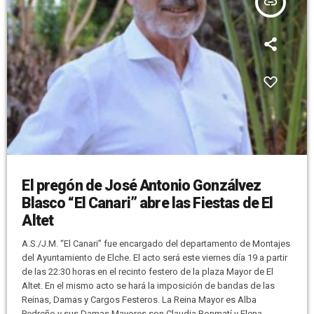
insert_link
El pregón de José Antonio Gonzálvez
Blasco “El Canari” abre las Fiestas de El
Altet
A.S./J.M. “El Canari” fue encargado del departamento de Montajes
del Ayuntamiento de Elche. El acto será este viernes día 19 a partir
de las 22:30 horas en el recinto festero de la plaza Mayor de El
Altet. En el mismo acto se hará la imposición de bandas de las
Reinas, Damas y Cargos Festeros. La Reina Mayor es Alba
Pedreño y sus Damas Mayores son Claudia Bonmatí y Elena