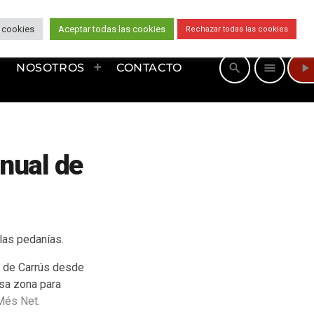
 cookies
Aceptar todas las cookies
Rechazar todas las cookies
play_arrow
search
menu
NOSOTROS
CONTACTO
nual de
las pedanías.
s de Carrús desde
esa zona para
Més Net.