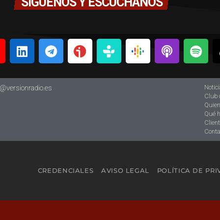
SÍGUENOS Y ESCÚCHANOS
Notic
o@versionradio.es
Club 
Quie
Qué 
Clien
Conta
CREDENCIALES
AVISO LEGAL
POLÍTICA DE PR