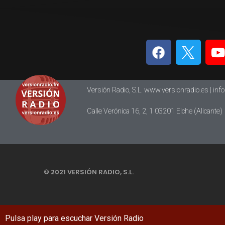
Versión Radio, S.L. www.versionradio.es |
inf
Calle Verónica 16, 2, 1 03201 Elche (Alicante)
© 2021 VERSIÓN RADIO, S.L.