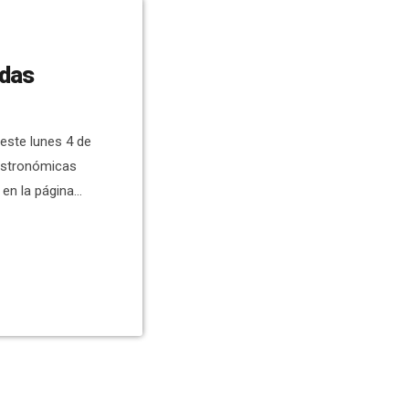
adas
este lunes 4 de
Gastronómicas
en la página
r. La propia
de Turismo,
dro Ramos; y el
an explicado a