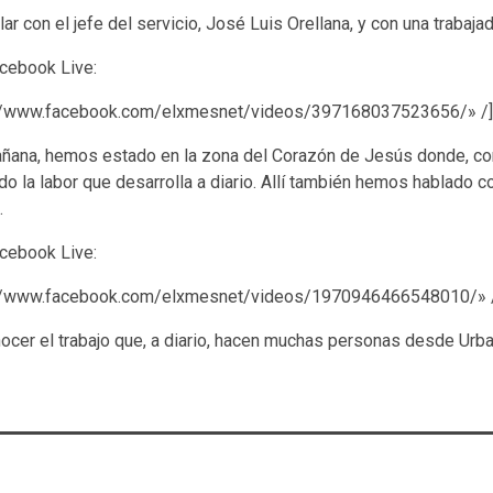
r con el jefe del servicio, José Luis Orellana, y con una trabajad
cebook Live:
s://www.facebook.com/elxmesnet/videos/397168037523656/» /]
ñana, hemos estado en la zona del Corazón de Jesús donde, con 
o la labor que desarrolla a diario. Allí también hemos hablado co
.
cebook Live:
s://www.facebook.com/elxmesnet/videos/1970946466548010/» 
cer el trabajo que, a diario, hacen muchas personas desde Urba