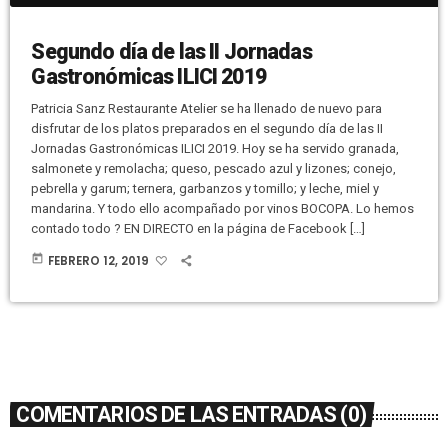
Segundo día de las II Jornadas
Gastronómicas ILICI 2019
Patricia Sanz Restaurante Atelier se ha llenado de nuevo para
disfrutar de los platos preparados en el segundo día de las II
Jornadas Gastronómicas ILICI 2019. Hoy se ha servido granada,
salmonete y remolacha; queso, pescado azul y lizones; conejo,
pebrella y garum; ternera, garbanzos y tomillo; y leche, miel y
mandarina. Y todo ello acompañado por vinos BOCOPA. Lo hemos
contado todo ? EN DIRECTO en la página de Facebook […]
today
FEBRERO 12, 2019
COMENTARIOS DE LAS ENTRADAS (0)