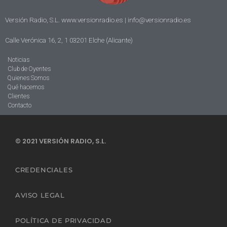
Versión Radio, S.L. www.versionradio.es |
info@versionradio.es
Calle Verónica 16, 2, 1 03201 Elche (Alicante)
Noticias
Club de Oyentes
Quienes Somos
Qué hacemos
Clientes
Contacto
© 2021 VERSIÓN RADIO, S.L.
CREDENCIALES
AVISO LEGAL
POLÍTICA DE PRIVACIDAD