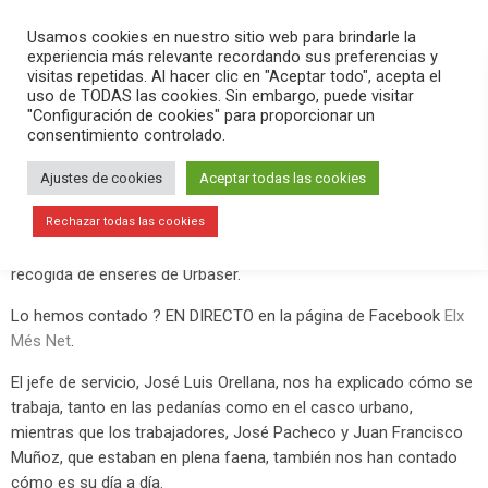
PLAY
search
menu
pause
Usamos cookies en nuestro sitio web para brindarle la
experiencia más relevante recordando sus preferencias y
visitas repetidas. Al hacer clic en "Aceptar todo", acepta el
uso de TODAS las cookies. Sin embargo, puede visitar
febrero 13, 2019
"Configuración de cookies" para proporcionar un
consentimiento controlado.
Conocemos el servicio de recogida
de enseres de Urbaser
Ajustes de cookies
Aceptar todas las cookies
Este miércoles 13 de febrero hemos estado en la pedanía
Rechazar todas las cookies
ilicitana de La Hoya para conocer cómo funcionar el servicio de
recogida de enseres de Urbaser.
Lo hemos contado ? EN DIRECTO en la página de Facebook
Elx
Més Net
.
El jefe de servicio, José Luis Orellana, nos ha explicado cómo se
trabaja, tanto en las pedanías como en el casco urbano,
mientras que los trabajadores, José Pacheco y Juan Francisco
Muñoz, que estaban en plena faena, también nos han contado
cómo es su día a día.