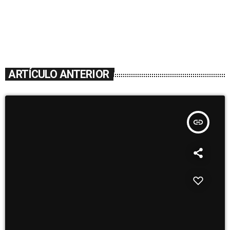
ARTÍCULO ANTERIOR
insert_link