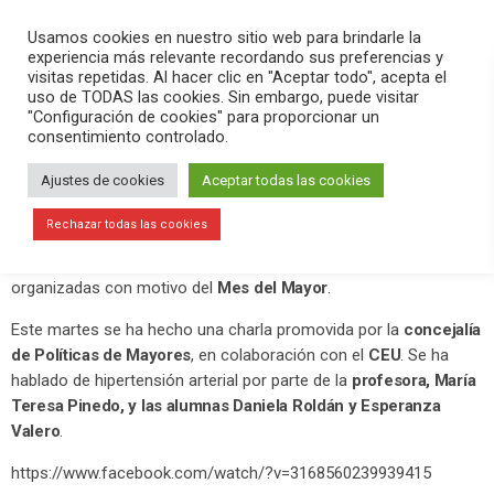
PLAY
search
menu
pause
Usamos cookies en nuestro sitio web para brindarle la
experiencia más relevante recordando sus preferencias y
visitas repetidas. Al hacer clic en "Aceptar todo", acepta el
uso de TODAS las cookies. Sin embargo, puede visitar
octubre 13, 2020
"Configuración de cookies" para proporcionar un
consentimiento controlado.
Continúan las charlas del Mes del
Mayor hablando de hipertesión
Ajustes de cookies
Aceptar todas las cookies
arterial
Rechazar todas las cookies
Durante todo octubre se están haciendo muchas actividades
organizadas con motivo del
Mes del Mayor
.
Este martes se ha hecho una charla promovida por la
concejalía
de Políticas de Mayores
, en colaboración con el
CEU
. Se ha
hablado de hipertensión arterial por parte de la
profesora, María
Teresa Pinedo, y las alumnas Daniela Roldán y Esperanza
Valero
.
https://www.facebook.com/watch/?v=3168560239939415