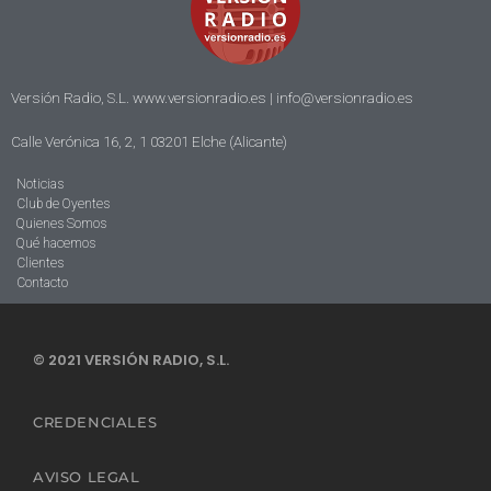
Versión Radio, S.L. www.versionradio.es |
info@versionradio.es
Calle Verónica 16, 2, 1 03201 Elche (Alicante)
Noticias
Club de Oyentes
Quienes Somos
Qué hacemos
Clientes
Contacto
© 2021 VERSIÓN RADIO, S.L.
CREDENCIALES
AVISO LEGAL