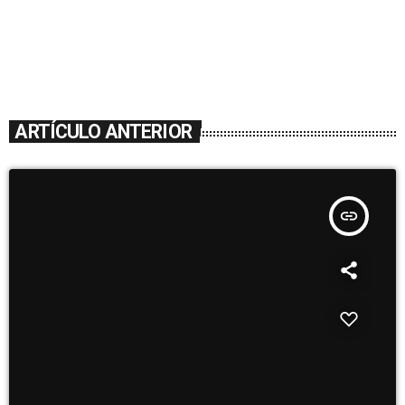
ARTÍCULO ANTERIOR
insert_link