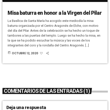
Misa baturra en honor a la Virgen del Pilar
La Basílica de Santa María ha acogido este mediodía la misa
baturra organizada por el Centro Aragonés de Elche, con motivo
del día del Pilar. Antes de la celebración se ha hecho un toque de
tambores a las puertas del templo. Luego se ha hecho la misa, en
la que se ha podido escuchar la música y las voces de los
integrantes del coro y la rondalla del Centro Aragonés. […]
today
OCTUBRE 12, 2020
COMENTARIOS DE LAS ENTRADAS (1)
Deja una respuesta