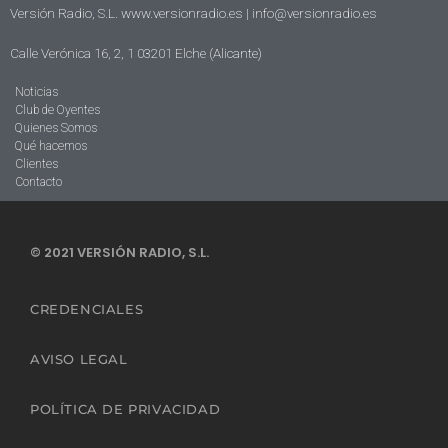
Versión Radio, S.L. www.versionradio.es |
info@versionradio.es
Calle Verónica 16, 2, 1 03201 Elche (Alicante)
Noticias
Club de Oyentes
Quienes Somos
Qué hacemos
Clientes
Contacto
© 2021 VERSIÓN RADIO, S.L.
CREDENCIALES
AVISO LEGAL
POLÍTICA DE PRIVACIDAD