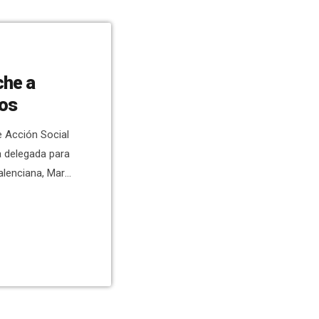
che a
tos
de Acción Social
la delegada para
Valenciana, Mary
lidaria
o Social
n de las
danía en la
…]