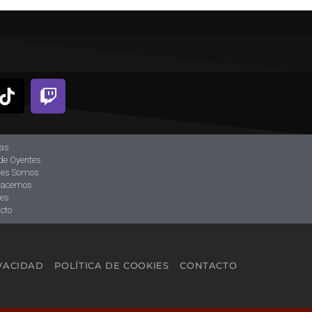
ias
de Oyentes
nes Somos
hacemos
tes
cto
IVACIDAD
POLÍTICA DE COOKIES
CONTACTO