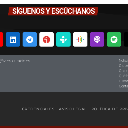
SÍGUENOS Y ESCÚCHANOS
Notic
o@versionradio.es
Club 
Quie
Qué 
Clien
Conta
CREDENCIALES
AVISO LEGAL
POLÍTICA DE PR