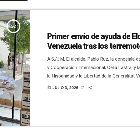
insert_link
Primer envío de ayuda de El
Venezuela tras los terremo
A.S./J.M. El alcalde, Pablo Ruz, la concejala 
y Cooperación Internacional, Celia Lastra, y 
la Hispanidad y la Libertad de la Generalitat 
Ponte, han visitado el dispositivo de ayuda so
JULIO 3, 2026
today
instalado en la oficina de Pangea, en el Centr
Francesc Cantó. Han agradecido la implicació
personas voluntarias, las empresas y la ciuda
campaña de recogida de material destinada [