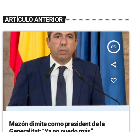
ARTÍCULO ANTERIOR
insert_link
Mazón dimite como president de la
Generalitat: “Ya no puedo más”