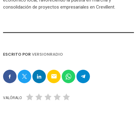
económico local, favoreciendo la puesta en marcha y
consolidación de proyectos empresariales en Crevillent.
ESCRITO POR
VERSIONRADIO
email
VALÓRALO