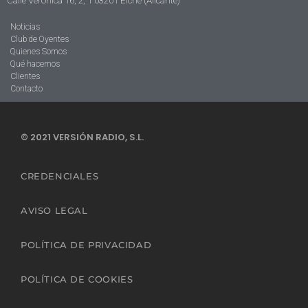
Calle Verónica 16, 2, 1 03201 Elche (Alicante)
Noticias
Club de Oyentes
Quienes Somos
Qué hacemos
Clientes
Contacto
© 2021 VERSIÓN RADIO, S.L.
CREDENCIALES
AVISO LEGAL
POLÍTICA DE PRIVACIDAD
POLÍTICA DE COOKIES