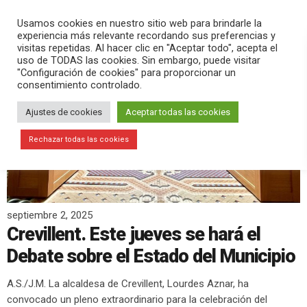
PLAY
search
menu
pause
Usamos cookies en nuestro sitio web para brindarle la
experiencia más relevante recordando sus preferencias y
visitas repetidas. Al hacer clic en "Aceptar todo", acepta el
uso de TODAS las cookies. Sin embargo, puede visitar
"Configuración de cookies" para proporcionar un
consentimiento controlado.
Ajustes de cookies
Aceptar todas las cookies
Rechazar todas las cookies
septiembre 2, 2025
Crevillent. Este jueves se hará el
Debate sobre el Estado del Municipio
A.S./J.M. La alcaldesa de Crevillent, Lourdes Aznar, ha
convocado un pleno extraordinario para la celebración del