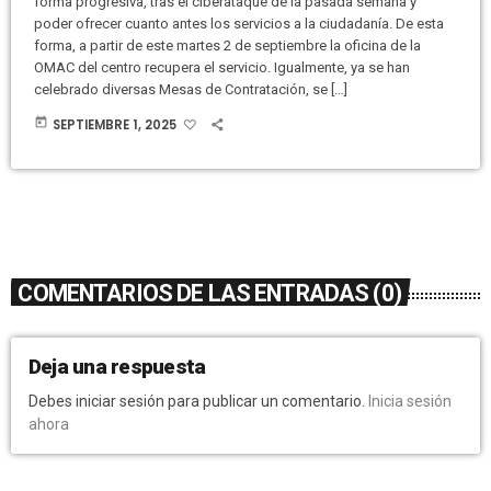
forma progresiva, tras el ciberataque de la pasada semana y
poder ofrecer cuanto antes los servicios a la ciudadanía. De esta
forma, a partir de este martes 2 de septiembre la oficina de la
OMAC del centro recupera el servicio. Igualmente, ya se han
celebrado diversas Mesas de Contratación, se […]
today
SEPTIEMBRE 1, 2025
COMENTARIOS DE LAS ENTRADAS (0)
Deja una respuesta
Debes iniciar sesión para publicar un comentario.
Inicia sesión
ahora