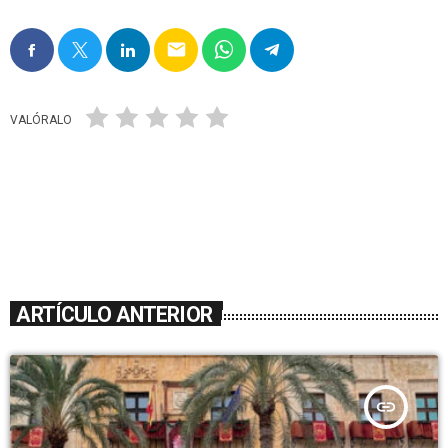
email
VALÓRALO
ARTÍCULO ANTERIOR
insert_link