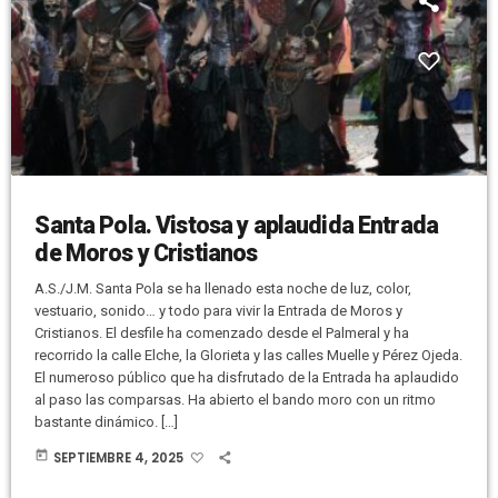
Santa Pola. Vistosa y aplaudida Entrada
de Moros y Cristianos
A.S./J.M. Santa Pola se ha llenado esta noche de luz, color,
vestuario, sonido… y todo para vivir la Entrada de Moros y
Cristianos. El desfile ha comenzado desde el Palmeral y ha
recorrido la calle Elche, la Glorieta y las calles Muelle y Pérez Ojeda.
El numeroso público que ha disfrutado de la Entrada ha aplaudido
al paso las comparsas. Ha abierto el bando moro con un ritmo
bastante dinámico. […]
today
SEPTIEMBRE 4, 2025