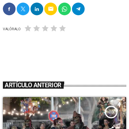
email
VALÓRALO
ARTÍCULO ANTERIOR
insert_link