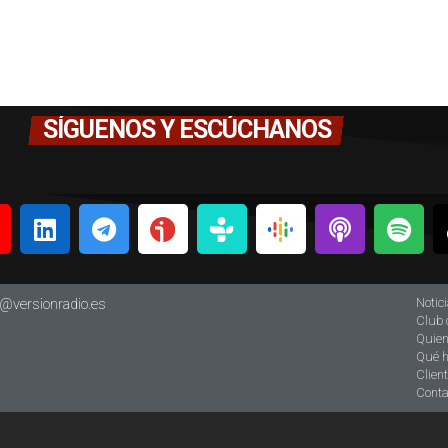
SÍGUENOS Y ESCÚCHANOS
Notic
o@versionradio.es
Club 
Quie
Qué 
Clien
Conta