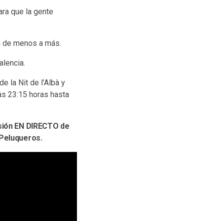
ara que la gente
én de menos a más.
alencia.
e la Nit de l’Albà y
as 23:15 horas hasta
isión EN DIRECTO de
 Peluqueros.