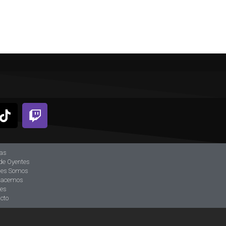
ias
de Oyentes
nes Somos
hacemos
tes
cto