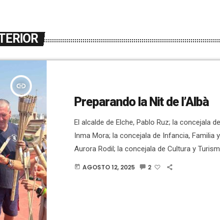
TERIOR
insert_link
Preparando la Nit de l’Albà
El alcalde de Elche, Pablo Ruz; la concejala d
Inma Mora; la concejala de Infancia, Familia 
Aurora Rodil; la concejala de Cultura y Turismo
el concejal de Servicios Públicos, Claudio Gui
AGOSTO 12, 2025
2
today
acudido esta mañana al montaje de las palm
dispararán mañana noche durante la celebraci
l’Albà desde la terraza del Ayuntamiento. Ruz
“estamos a […]