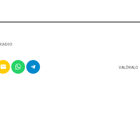
RADIO
email
VALÓRALO