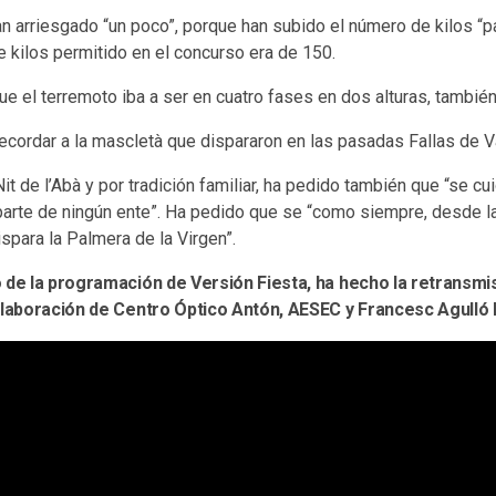
n arriesgado “un poco”, porque han subido el número de kilos “p
e kilos permitido en el concurso era de 150.
ue el terremoto iba a ser en cuatro fases en dos alturas, tambi
ecordar a la mascletà que dispararon en las pasadas Fallas de V
t de l’Abà y por tradición familiar, ha pedido también que “se cuid
parte de ningún ente”. Ha pedido que se “como siempre, desde l
spara la Palmera de la Virgen”.
o de la programación de Versión Fiesta, ha hecho la retransm
colaboración de Centro Óptico Antón, AESEC y Francesc Agulló