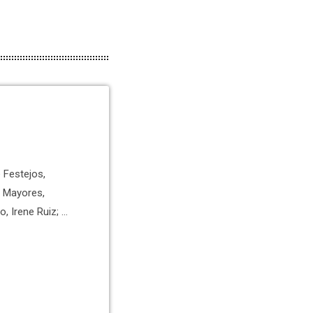
e Festejos,
y Mayores,
, Irene Ruiz; y
labert, han
eras que se
ón de la Nit de
 ha dicho que