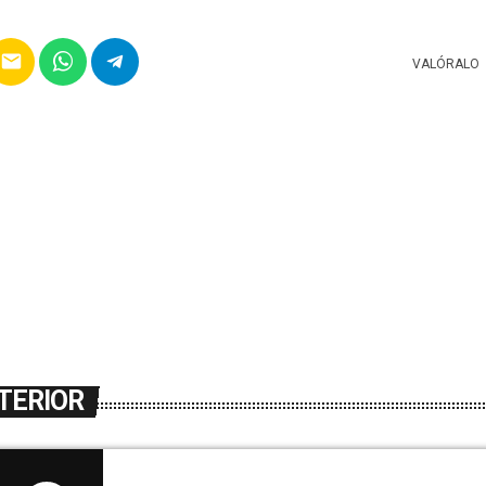
email
VALÓRALO
TERIOR