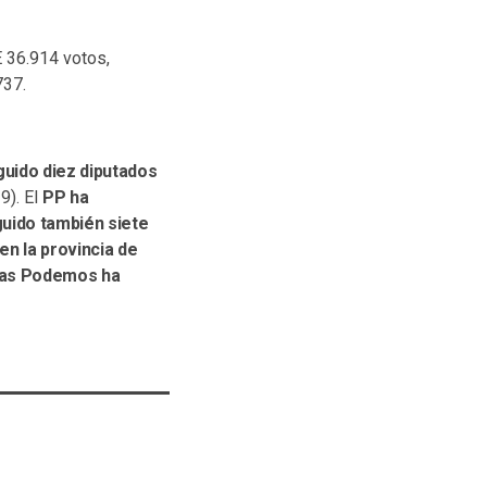
E 36.914 votos,
737.
uido diez diputados
9). El
PP ha
uido también siete
en la provincia de
idas Podemos ha