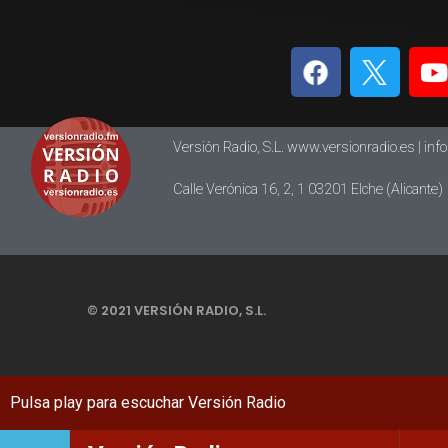
Versión Radio, S.L. www.versionradio.es |
inf
Calle Verónica 16, 2, 1 03201 Elche (Alicante)
© 2021 VERSIÓN RADIO, S.L.