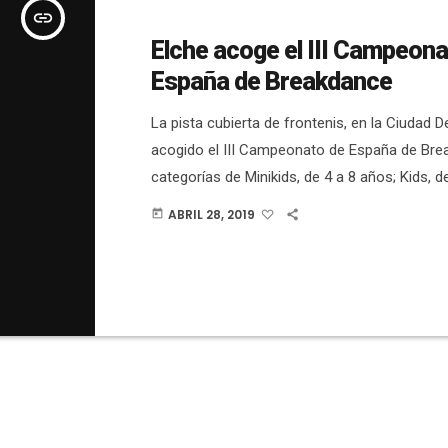
insert_link
Elche acoge el III Campeona
España de Breakdance
La pista cubierta de frontenis, en la Ciudad D
acogido el III Campeonato de España de Brea
categorías de Minikids, de 4 a 8 años; Kids, d
Juniors, de 14 a 18 años. Este domingo 28 d
ABRIL 28, 2019
today
contado ? EN DIRECTO en la página de Face
Ajuntament d'Elx. Aquí lo podéis ver:
https://youtu.be/WSG3b-9mLlE