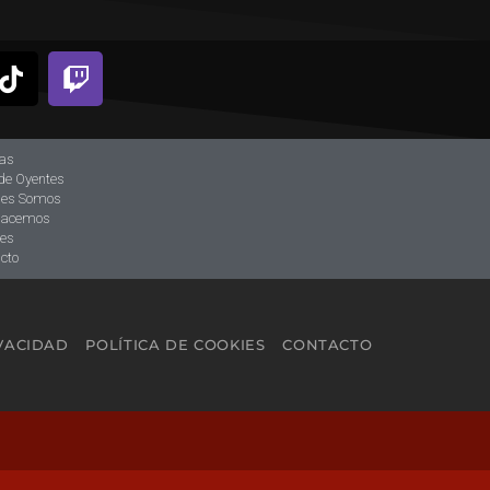
ias
de Oyentes
nes Somos
hacemos
tes
cto
IVACIDAD
POLÍTICA DE COOKIES
CONTACTO