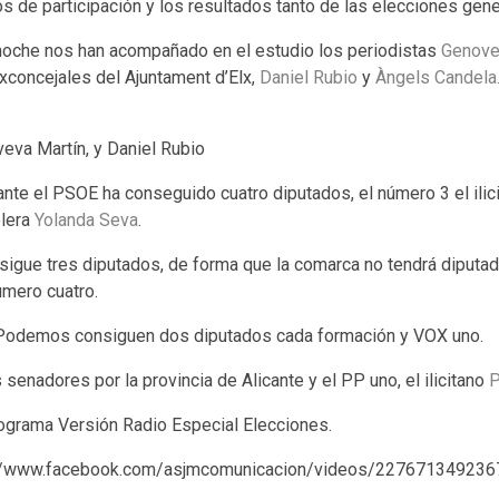
s de participación y los resultados tanto de las elecciones gen
e-noche nos han acompañado en el estudio los periodistas
Genove
xconcejales del Ajuntament d’Elx,
Daniel Rubio
y
Àngels Candela
eva Martín, y Daniel Rubio
cante el PSOE ha conseguido cuatro diputados, el número 3 el ili
olera
Yolanda Seva
.
sigue tres diputados, de forma que la comarca no tendrá diputado.
número cuatro.
Podemos consiguen dos diputados cada formación y VOX uno.
senadores por la provincia de Alicante y el PP uno, el ilicitano
P
ograma Versión Radio Especial Elecciones.
s://www.facebook.com/asjmcomunicacion/videos/227671349236