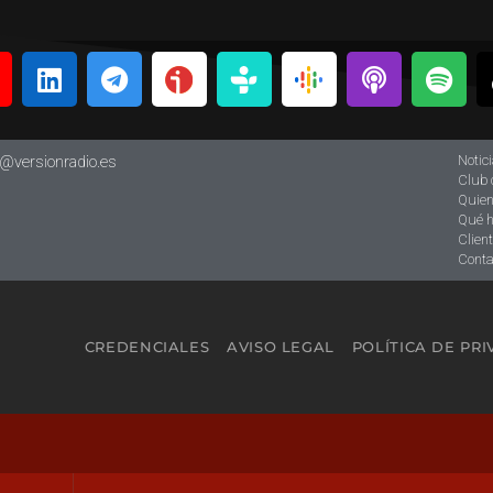
Notic
o@versionradio.es
Club 
Quie
Qué 
Clien
Conta
CREDENCIALES
AVISO LEGAL
POLÍTICA DE PR