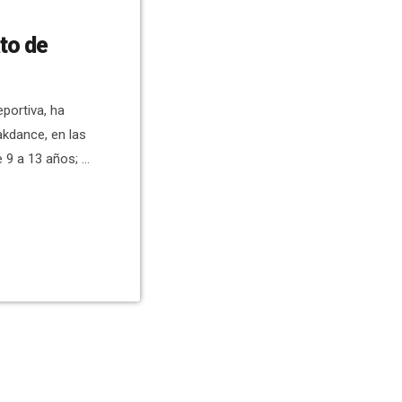
to de
eportiva, ha
kdance, en las
e 9 a 13 años; y
e abril hemos
book Joseselx