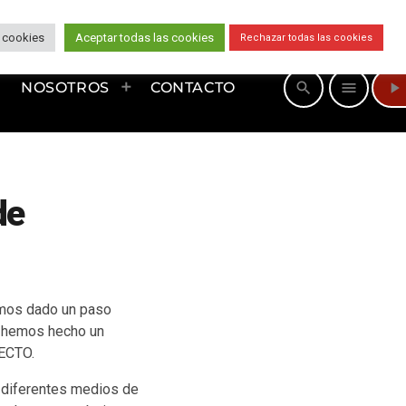
 cookies
Aceptar todas las cookies
Rechazar todas las cookies
play_arrow
search
menu
NOSOTROS
CONTACTO
de
emos dado un paso
e hemos hecho un
RECTO.
 diferentes medios de