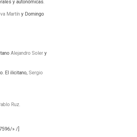
erales y autonómicas.
va Martín
y Domingo
.
citano
Alejandro Soler
y
 El ilicitano,
Sergio
ablo Ruz
.
7596/» /]