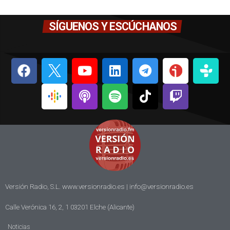
SÍGUENOS Y ESCÚCHANOS
Versión Radio, S.L. www.versionradio.es |
info@versionradio.es
Calle Verónica 16, 2, 1 03201 Elche (Alicante)
Noticias