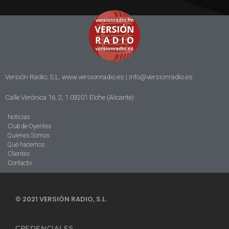
Versión Radio, S.L. www.versionradio.es |
info@versionradio.es
Calle Verónica 16, 2, 1 03201 Elche (Alicante)
Noticias
Club de Oyentes
Quienes Somos
Qué hacemos
Clientes
Contacto
© 2021 VERSIÓN RADIO, S.L.
CREDENCIALES