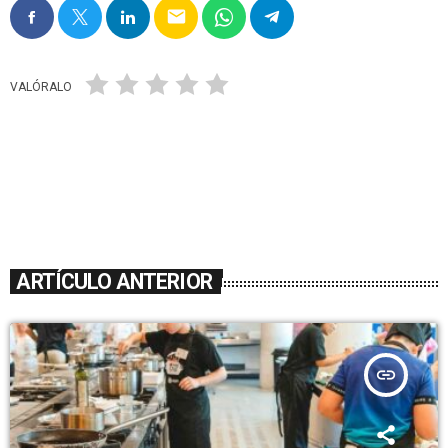
email
VALÓRALO
ARTÍCULO ANTERIOR
insert_link