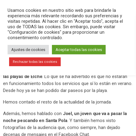
PLAY
search
menu
pause
Usamos cookies en nuestro sitio web para brindarle la
experiencia más relevante recordando sus preferencias y
visitas repetidas. Al hacer clic en "Aceptar todo", acepta el
uso de TODAS las cookies. Sin embargo, puede visitar
mayo 29, 2020
"Configuración de cookies" para proporcionar un
consentimiento controlado.
Desde el lunes se permite el baño en
las playas de Elche
Ajustes de cookies
Aceptar todas las cookies
En el programa
Versión Radio
hemos contado la actualidad del
Rechazar todas las cookies
día, destacando que
desde el lunes está permitido el baño en
las playas de Elche
. Lo que se ha advertido es que no estarán
en funcionamiento todos los servicios que sí lo están en verano.
Desde hoy ya se han podido dar paseos por la playa.
Hemos contado el resto de la actualidad de la jornada.
Además, hemos hablado con
Joel, un joven que va a pasar la
noche pescando en Santa Pola
. Y también hemos visto
fotografías de la audiencia que, como siempre, han dejado
decenas de mensajes en el Facebook Chat.