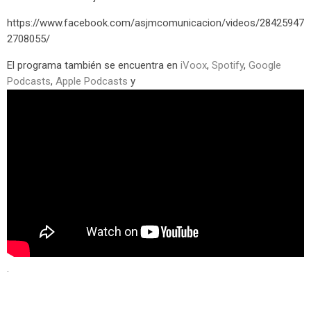
https://www.facebook.com/asjmcomunicacion/videos/28425947
2708055/
El programa también se encuentra en
iVoox
,
Spotify
,
Google
Podcasts
,
Apple Podcasts
y
.