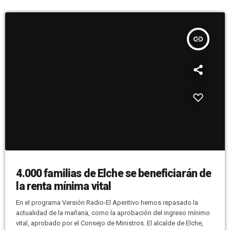
insert_link
4.000 familias de Elche se beneficiarán de
la renta mínima vital
En el programa Versión Radio-El Aperitivo hemos repasado la
actualidad de la mañana, como la aprobación del ingreso mínimo
vital, aprobado por el Consejo de Ministros. El alcalde de Elche,