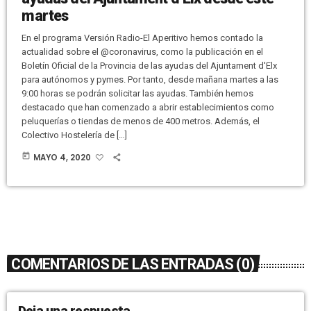
martes
En el programa Versión Radio-El Aperitivo hemos contado la
actualidad sobre el @coronavirus, como la publicación en el
Boletín Oficial de la Provincia de las ayudas del Ajuntament d'Elx
para autónomos y pymes. Por tanto, desde mañana martes a las
9:00 horas se podrán solicitar las ayudas. También hemos
destacado que han comenzado a abrir establecimientos como
peluquerías o tiendas de menos de 400 metros. Además, el
Colectivo Hostelería de […]
today
MAYO 4, 2020
COMENTARIOS DE LAS ENTRADAS (0)
Deja una respuesta