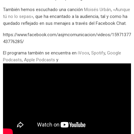
También hemos escuchado una canción
Moisés Urbán
,
«Aunque
tú no lo sepas»
, que ha encantado a la audiencia, tal y como ha
quedado reflejado en sus menajes a través del Facebook Chat.
https://www.facebook.com/asjmcomunicacion/videos/15971377
43776285/
El programa también se encuentra en
iVoox
,
Spotify
,
Google
Podcasts
,
Apple Podcasts
y