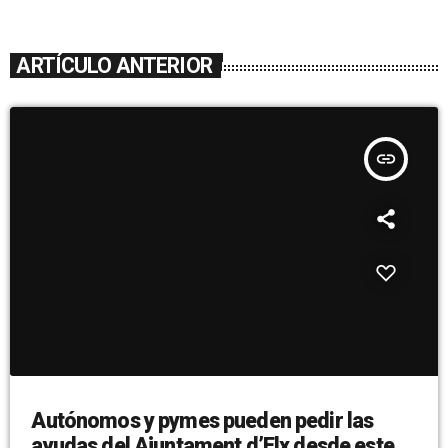
ARTÍCULO ANTERIOR
insert_link
Autónomos y pymes pueden pedir las
ayudas del Ajuntament d’Elx desde este