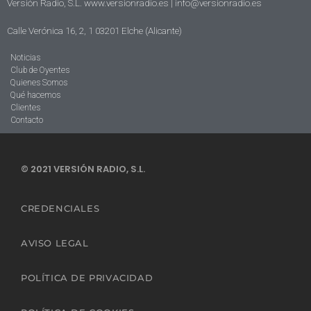
Versión Radio, S.L. www.versionradio.es |
info@versionradio.es
Calle Verónica 16, 2, 1 03201 Elche (Alicante)
Noticias
Club de Oyentes
Quienes Somos
Qué hacemos
Clientes
Contacto
© 2021 VERSIÓN RADIO, S.L.
CREDENCIALES
AVISO LEGAL
POLÍTICA DE PRIVACIDAD