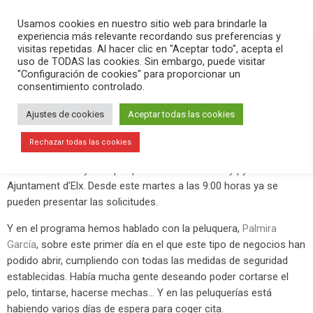
PLAY
search
menu
pause
Usamos cookies en nuestro sitio web para brindarle la
experiencia más relevante recordando sus preferencias y
visitas repetidas. Al hacer clic en "Aceptar todo", acepta el
uso de TODAS las cookies. Sin embargo, puede visitar
mayo 4, 2020
"Configuración de cookies" para proporcionar un
consentimiento controlado.
Deseando ir a la peluquería
Ajustes de cookies
Aceptar todas las cookies
En el programa
Versión Radio-#QuédateEnCasa
hemos
contado la actualidad sobre el #coronavirus en este día en que
Rechazar todas las cookies
el Boletín Oficial de la Provincia ha publicado las bases para la
solicitud de las ayudas por parte de autónomos y pymes al
Ajuntament d’Elx. Desde este martes a las 9:00 horas ya se
pueden presentar las solicitudes.
Y en el programa hemos hablado con la peluquera,
Palmira
García
, sobre este primer día en el que este tipo de negocios han
podido abrir, cumpliendo con todas las medidas de seguridad
establecidas. Había mucha gente deseando poder cortarse el
pelo, tintarse, hacerse mechas… Y en las peluquerías está
habiendo varios días de espera para coger cita.