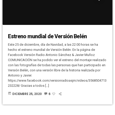
Estreno mundial de Versión Belén
Este 25 de diciembre, día de Navidad, a las 22:00 horas se ha
hecho el estreno mundial de Versión Belén. En la página de
Facebook Versión Radio-Antonio Sánchez & Javier Muñoz
COMUNICACIÓN se ha podido ver el estreno del montaje realizado
con las fotografías de todas las personas que han participado en
Versión Belén, con una versión libre de la historia realizada por
Antonio y Javier.
https://www.facebook.com/versionradioasjm/videos/3568504713
232228/ Gracias a todos […]
today
DICIEMBRE 25, 2020
6