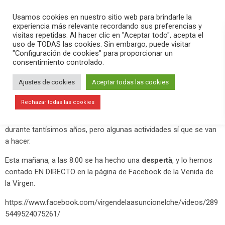
PLAY
search
menu
pause
Usamos cookies en nuestro sitio web para brindarle la
experiencia más relevante recordando sus preferencias y
visitas repetidas. Al hacer clic en "Aceptar todo", acepta el
uso de TODAS las cookies. Sin embargo, puede visitar
diciembre 27, 2020
"Configuración de cookies" para proporcionar un
consentimiento controlado.
Despertà de la Venida de la Virgen
Ajustes de cookies
Aceptar todas las cookies
Este año 2020 tan atípico para tantas cosas, también lo está
siendo para la
Sociedad Venida de la Virgen
.
Rechazar todas las cookies
No se pueden celebrar las fiestas, tal y como ha ocurrido
durante tantísimos años, pero algunas actividades sí que se van
a hacer.
Esta mañana, a las 8:00 se ha hecho una
despertà
, y lo hemos
contado EN DIRECTO en la página de Facebook de la Venida de
la Virgen.
https://www.facebook.com/virgendelaasuncionelche/videos/289
5449524075261/