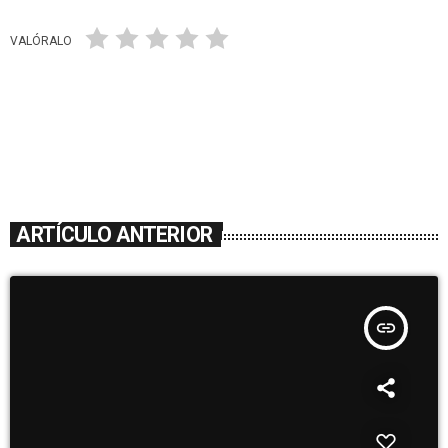
VALÓRALO
ARTÍCULO ANTERIOR
insert_link