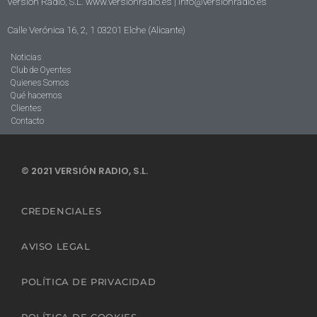
Versión Radio, S.L. www.versionradio.es |
info@versionradio.es
Calle Verónica 16, 2, 1 03201 Elche (Alicante)
Noticias
Club de Oyentes
Quienes Somos
Qué hacemos
Clientes
Contacto
© 2021 VERSIÓN RADIO, S.L.
CREDENCIALES
AVISO LEGAL
POLÍTICA DE PRIVACIDAD