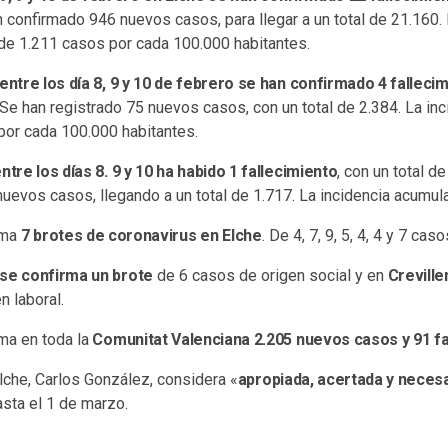
an confirmado 946 nuevos casos, para llegar a un total de 21.160. 
de 1.211 casos por cada 100.000 habitantes.
entre los día 8, 9 y 10 de febrero se han confirmado 4 falleci
. Se han registrado 75 nuevos casos, con un total de 2.384. La i
or cada 100.000 habitantes.
entre los días 8. 9 y 10 ha habido 1 fallecimiento
, con un total d
nuevos casos, llegando a un total de 1.717. La incidencia acumul
rma
7 brotes de coronavirus en Elche
. De 4, 7, 9, 5, 4, 4 y 7 cas
 se confirma un brote
de 6 casos de origen social y en
Creville
n laboral.
ma en toda la
Comunitat Valenciana 2.205 nuevos casos y 91 fa
Elche, Carlos González, considera «
apropiada, acertada y neces
sta el 1 de marzo.