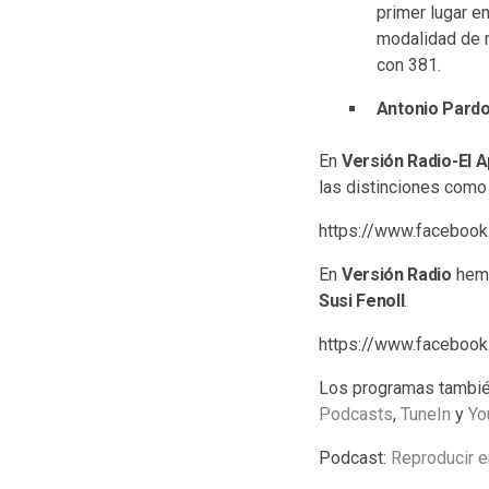
primer lugar en
modalidad de m
con 381.
Antonio Pard
En
Versión Radio-El A
las distinciones como
https://www.faceboo
En
Versión Radio
hemo
Susi Fenoll
.
https://www.faceboo
Los programas tambié
Podcasts
,
TuneIn
y
Yo
Podcast:
Reproducir e