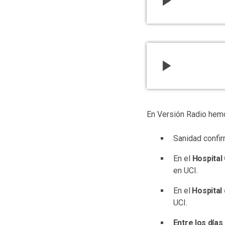
play_arrow
play_arrow
En Versión Radio hemo
Sanidad confi
En el
Hospital
en UCI.
En el
Hospital 
UCI.
Entre los días