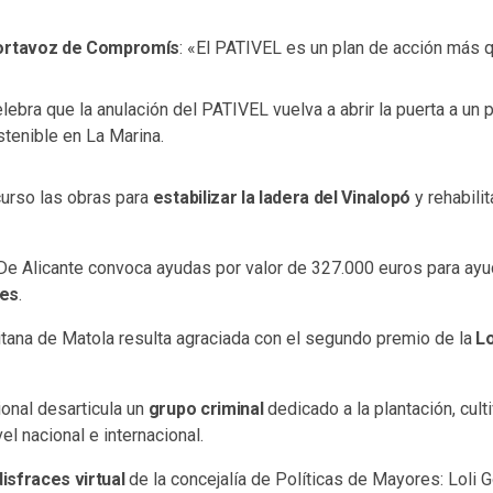
ortavoz de Compromís
: «El PATIVEL es un plan de acción más 
lebra que la anulación del PATIVEL vuelva a abrir la puerta a un 
stenible en La Marina.
urso las obras para
estabilizar la ladera del Vinalopó
y rehabili
De Alicante convoca ayudas por valor de 327.000 euros para ayu
les
.
citana de Matola resulta agraciada con el segundo premio de la
Lo
ional desarticula un
grupo criminal
dedicado a la plantación, cult
el nacional e internacional.
isfraces virtual
de la concejalía de Políticas de Mayores: Loli