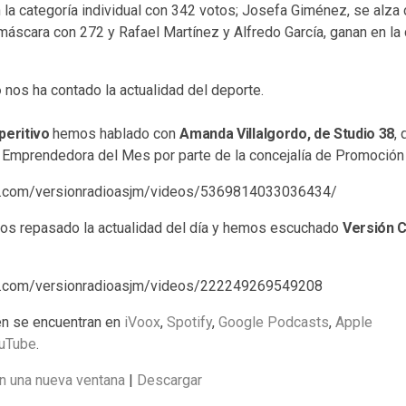
 la categoría individual con 342 votos; Josefa Giménez, se alza c
áscara con 272 y Rafael Martínez y Alfredo García, ganan en la 
o
nos ha contado la actualidad del deporte.
peritivo
hemos hablado con
Amanda Villalgordo, de Studio 38
,
 Emprendedora del Mes por parte de la concejalía de Promoción
k.com/versionradioasjm/videos/5369814033036434/
s repasado la actualidad del día y hemos escuchado
Versión C
k.com/versionradioasjm/videos/222249269549208
n se encuentran en
iVoox
,
Spotify
,
Google Podcasts
,
Apple
uTube
.
n una nueva ventana
|
Descargar