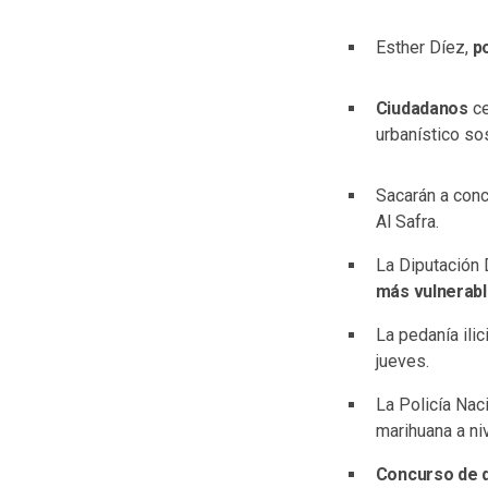
Esther Díez,
p
Ciudadanos
ce
urbanístico so
Sacarán a conc
Al Safra.
La Diputación 
más vulnerab
La pedanía ili
jueves.
La Policía Nac
marihuana a niv
Concurso de d