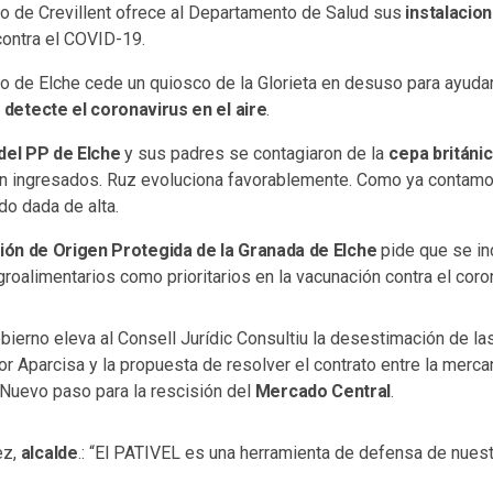
o de Crevillent ofrece al Departamento de Salud sus
instalacio
contra el COVID-19.
o de Elche cede un quiosco de la Glorieta en desuso para ayudar
e
detecte el coronavirus en el aire
.
del PP de Elche
y sus padres se contagiaron de la
cepa británi
n ingresados. Ruz evoluciona favorablemente. Como ya contamos
do dada de alta.
ón de Origen Protegida de la Granada de Elche
pide que se in
groalimentarios como prioritarios en la vacunación contra el coro
bierno eleva al Consell Jurídic Consultiu la desestimación de la
 Aparcisa y la propuesta de resolver el contrato entre la mercant
Nuevo paso para la rescisión del
Mercado Central
.
ez,
alcalde
.: “El PATIVEL es una herramienta de defensa de nuest