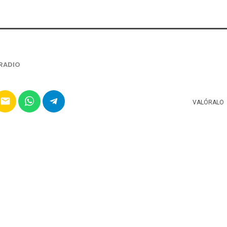
RADIO
email
VALÓRALO