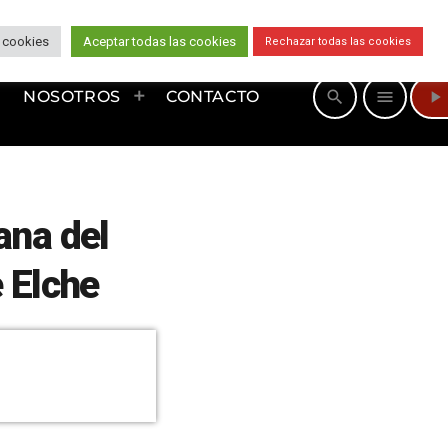
 cookies
Aceptar todas las cookies
Rechazar todas las cookies
play_arrow
search
menu
NOSOTROS
CONTACTO
ana del
e Elche