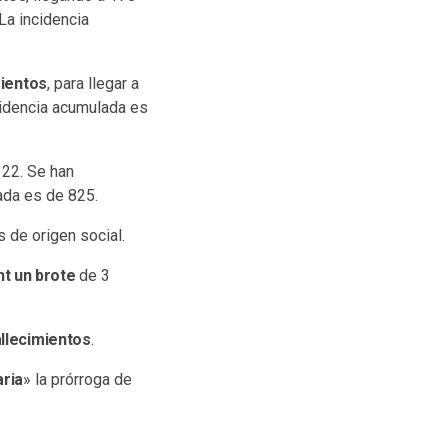
La incidencia
mientos
, para llegar a
ncidencia acumulada es
e 22. Se han
ada es de 825.
os de origen social.
nt un brote
de 3
llecimientos
.
aria
» la prórroga de