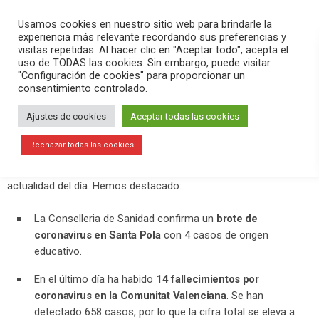
PLAY
search
menu
pause
Usamos cookies en nuestro sitio web para brindarle la
experiencia más relevante recordando sus preferencias y
visitas repetidas. Al hacer clic en "Aceptar todo", acepta el
uso de TODAS las cookies. Sin embargo, puede visitar
septiembre 23, 2020
"Configuración de cookies" para proporcionar un
consentimiento controlado.
Detectan un brote de coronavirus en
Santa Pola con 4 casos de origen del
Ajustes de cookies
Aceptar todas las cookies
ámbito educativo
Rechazar todas las cookies
En el programa
Versión Radio-El Aperitivo
hemos contado la
actualidad del día. Hemos destacado:
La Conselleria de Sanidad confirma un
brote de
coronavirus en Santa Pola
con 4 casos de origen
educativo.
En el último día ha habido
14 fallecimientos por
coronavirus en la Comunitat Valenciana
. Se han
detectado 658 casos, por lo que la cifra total se eleva a