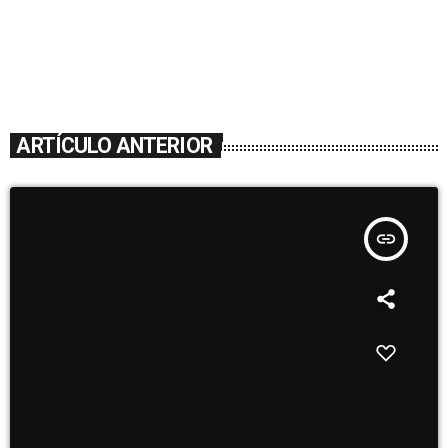
ARTÍCULO ANTERIOR
insert_link