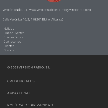
Versión Radio, S.L. www.versionradio.es |
info@versionradio.es
Calle Verónica 16, 2, 1 03201 Elche (Alicante)
Noticias
Club de Oyentes
Quienes Somos
Qué hacemos
Clientes
Contacto
© 2021 VERSIÓN RADIO, S.L.
CREDENCIALES
AVISO LEGAL
POLÍTICA DE PRIVACIDAD