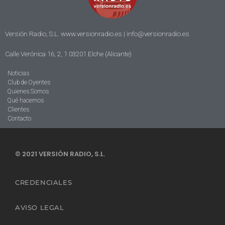
Versión Radio, S.L. www.versionradio.es |
info@versionradio.es
Calle Verónica 16, 2, 1 03201 Elche (Alicante)
Noticias
Club de Oyentes
Quienes Somos
Qué hacemos
Clientes
Contacto
© 2021 VERSIÓN RADIO, S.L.
CREDENCIALES
AVISO LEGAL