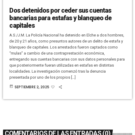
Dos detenidos por ceder sus cuentas
bancarias para estafas y blanqueo de
capitales
A.S./J.M. La Policía Nacional ha detenido en Elche a dos hombres,
de 20 y 21 años, como presuntos autores de un delito de estafa y
blanqueo de capitales. Los arrestados fueron captados como
“mulas” a cambio de una contraprestación económica,
entregando sus cuentas bancarias con sus datos personales para
que posteriormente fueran utilizadas en estafas en distintas
localidades. La investigación comenzó tras la denuncia
presentada por uno de los propios […]
today
SEPTIEMBRE 2, 2025
COMENTARIOS DE LAS ENTRADAS (0)