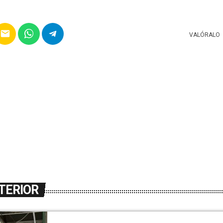
email
VALÓRALO
TERIOR