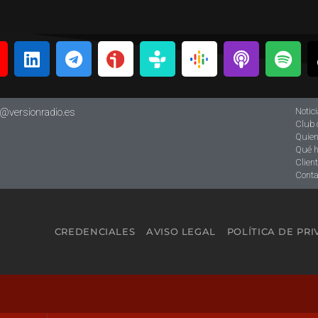
Notic
o@versionradio.es
Club 
Quie
Qué 
Clien
Conta
CREDENCIALES
AVISO LEGAL
POLÍTICA DE PR