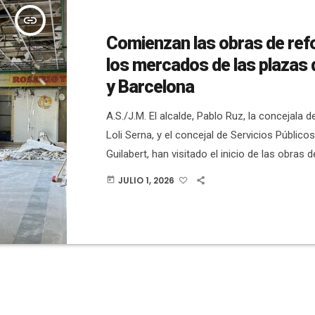
insert_link
Comienzan las obras de ref
los mercados de las plazas 
y Barcelona
A.S./J.M. El alcalde, Pablo Ruz, la concejala 
Loli Serna, y el concejal de Servicios Públicos
Guilabert, han visitado el inicio de las obras 
integral del Mercado de Plaza Madrid, unos t
JULIO 1, 2026
today
comienzan de forma simultánea en el Merca
Barcelona. La actuación contempla una inver
millones de euros en el Mercado de la Plaza 
millones en el de […]