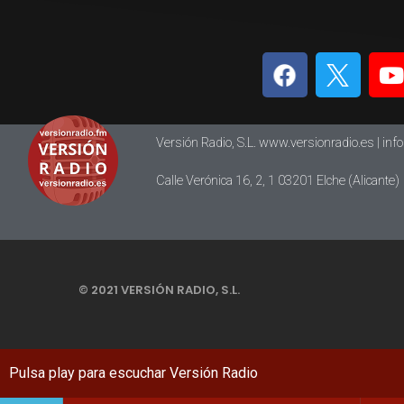
Versión Radio, S.L. www.versionradio.es |
inf
Calle Verónica 16, 2, 1 03201 Elche (Alicante)
© 2021 VERSIÓN RADIO, S.L.