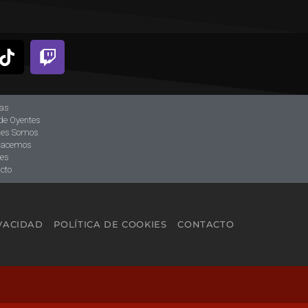
ias
de Oyentes
nes Somos
hacemos
tes
cto
IVACIDAD
POLÍTICA DE COOKIES
CONTACTO