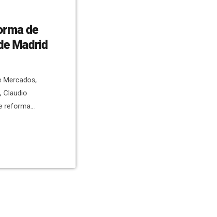
orma de
de Madrid
de Mercados,
, Claudio
de reforma
rabajos que
do de Plaza
sión de 2,5
Madrid y 1,9