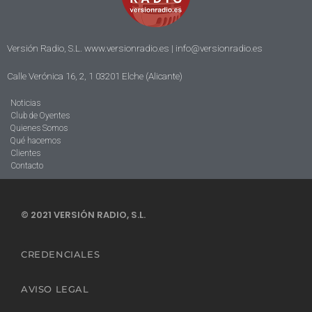
Versión Radio, S.L. www.versionradio.es |
info@versionradio.es
Calle Verónica 16, 2, 1 03201 Elche (Alicante)
Noticias
Club de Oyentes
Quienes Somos
Qué hacemos
Clientes
Contacto
© 2021 VERSIÓN RADIO, S.L.
CREDENCIALES
AVISO LEGAL