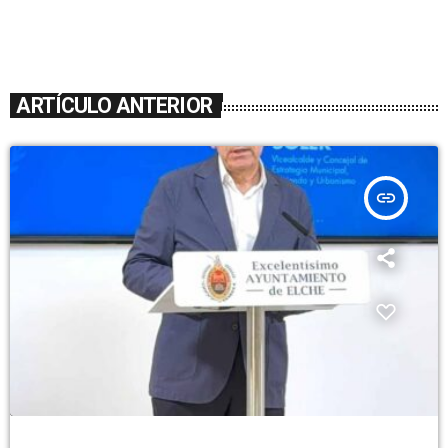
ARTÍCULO ANTERIOR
insert_link