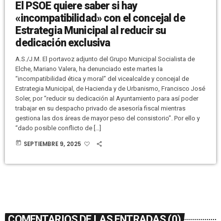
El PSOE quiere saber si hay
«incompatibilidad» con el concejal de
Estrategia Municipal al reducir su
dedicación exclusiva
A.S./J.M. El portavoz adjunto del Grupo Municipal Socialista de
Elche, Mariano Valera, ha denunciado este martes la
“incompatibilidad ética y moral” del vicealcalde y concejal de
Estrategia Municipal, de Hacienda y de Urbanismo, Francisco José
Soler, por “reducir su dedicación al Ayuntamiento para así poder
trabajar en su despacho privado de asesoría fiscal mientras
gestiona las dos áreas de mayor peso del consistorio”. Por ello y
“dado posible conflicto de […]
today
SEPTIEMBRE 9, 2025
COMENTARIOS DE LAS ENTRADAS (0)