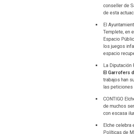
conseller de S
de esta actuac
El Ayuntamient
Templete, en e
Espacio Públic
los juegos inf
espacio recupe
La Diputación 
El Garrofers 
trabajos han s
las peticiones
CONTIGO Elche 
de muchos send
con escasa ilu
Elche celebra 
Políticas de M