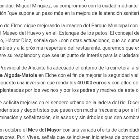
anidad, Miguel Mínguez, su compromiso con la ciudad mediante 
ión “que supone un paso más en la mejora de la atención sanitaria
o de Elche sigue mejorando la imagen del Parque Municipal con 
l Museo del Huevo y en el Estanque de los patos. El concejal d
o, Héctor Díez, señala que «con estas actuaciones, que se suma
antiles y a la próxima reapertura del restaurante, queremos que
re su resplandor y que sea un punto de interés para la ciudadanía
Provincial de Alicante ha adecuado el entorno de la carretera a s
de Algoda-Matola
en Elche con el fin de mejorar la seguridad via
upuesto una inversión que ronda los
40.000 euros
y con ellos se
 planteadas por los vecinos y por los padres y madres de este ce
solicita mejoras en el sendero urbano de la ladera del río. Dicen
eristas y deportistas que pasan con mucha frecuencia por el rí
minación y señalización, sin aseos y sin árboles que den sombra
en octubre el
Mes del Mayor
con una variada oferta de actividad
ayores, Puri Vives, señala que se incluyen iniciativas de promoc