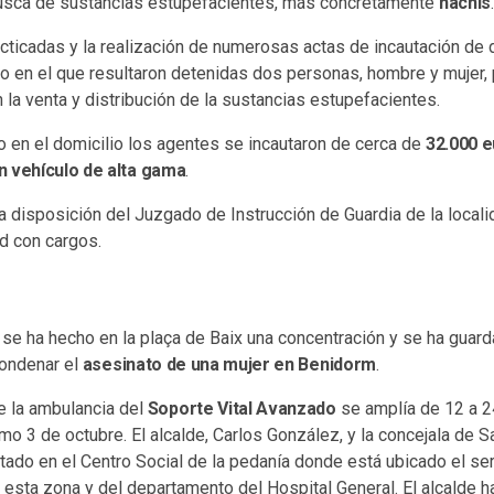
busca de sustancias estupefacientes, más concretamente
hachís
cticadas y la realización de numerosas actas de incautación de 
o en el que resultaron detenidas dos personas, hombre y mujer, 
 la venta y distribución de la sustancias estupefacientes.
do en el domicilio los agentes se incautaron de cerca de
32.000 e
n vehículo de alta gama
.
 disposición del Juzgado de Instrucción de Guardia de la locali
d con cargos.
se ha hecho en la plaça de Baix una concentración y se ha guar
condenar el
asesinato de una mujer en Benidorm
.
e la ambulancia del
Soporte Vital Avanzado
se amplía de 12 a 2
imo 3 de octubre. El alcalde, Carlos González, y la concejala de S
stado en el Centro Social de la pedanía donde está ubicado el se
 esta zona y del departamento del Hospital General. El alcalde h