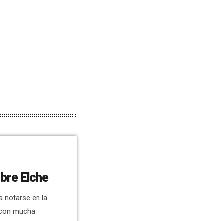
obre Elche
 notarse en la
o con mucha