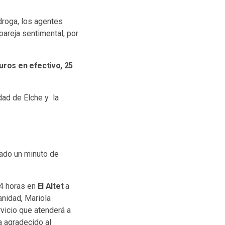
.
droga, los agentes
pareja sentimental, por
uros en efectivo, 25
dad de Elche y la
dado un minuto de
4 horas en
El Altet
a
anidad, Mariola
rvicio que atenderá a
a agradecido al