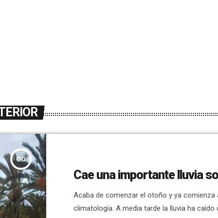
TERIOR
insert_link
Cae una importante lluvia s
Acaba de comenzar el otoño y ya comienza a
climatología. A media tarde la lluvia ha caíd