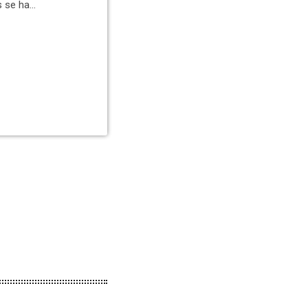
s se ha
ogidas por
d se puede
de media rueda
a zona. […]