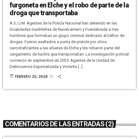
furgoneta en Elche y el robo de parte de la
droga que transportaba
A.S./J.M. Agentes de la Policía Nacional han detenido en las
localidades madrileñas de Navalcarnero y Fuenlabrada a tres
hombres que formaban un grupo criminal dedicado al tráfico de
drogas. Fueron asaltados a punta de pistola por otros
narcotraficantes a las afueras de Elche y les robaron parte del
cargamento de hachís que transportaban. La investigación policial
comenzó en septiembre de 2025. Agentes de la Unidad de
Delincuencia Especializada y Violenta […]
today
FEBRERO 20, 2026
COMENTARIOS DE LAS ENTRADAS (2)