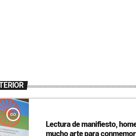
TERIOR
insert_link
Lectura de manifiesto, hom
mucho arte para conmemora