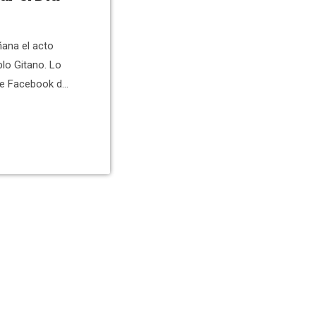
ana el acto
lo Gitano. Lo
e Facebook del
Antonio Sánchez
ncejala de
chicas han leído
es de los