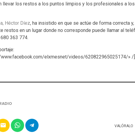
 llevar los restos a los puntos limpios y los profesionales a lo
a, Héctor Díez
, ha insistido en que se actúe de forma correcta y,
te restos en un lugar donde no corresponde puede llamar al tel
 680 363 774.
ortaje:
s://www.facebook.com/elxmesnet/videos/620822965025174/» /]
RADIO
email
VALÓRALO