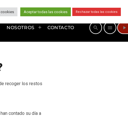
 cookies
Aceptar todas las cookies
Rechazar todas las cookies
play_arrow
search
menu
NOSOTROS
CONTACTO
?
de recoger los restos
 han contado su día a