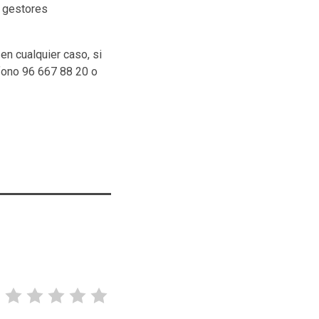
s gestores
 en cualquier caso, si
éfono 96 667 88 20 o