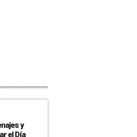
enajes y
r el Día