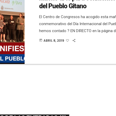
del Pueblo Gitano
El Centro de Congresos ha acogido esta mañ
conmemorativo del Día Internacional del Pueb
hemos contado ? EN DIRECTO en la página d
Ajuntament d'Elx. El acto lo ha presentado 
ABRIL 8, 2019
today
y ha comenzado con la intervención de la co
Igualdad, Tere Maciá. A continuación cuatro 
el Manifiesto. En ese momento, representant
partidos políticos y de diversas […]