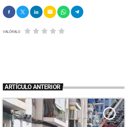
email
VALÓRALO
ARTÍCULO ANTERIOR
insert_link