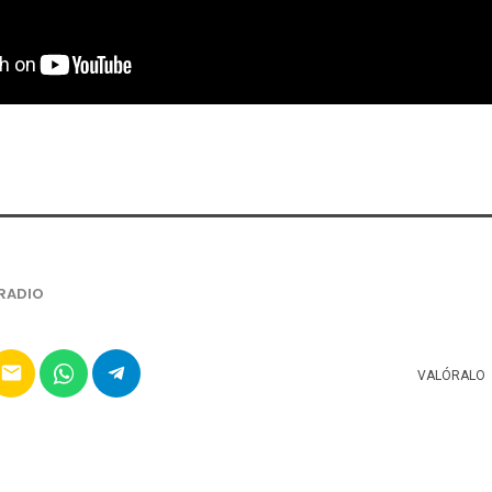
RADIO
email
VALÓRALO