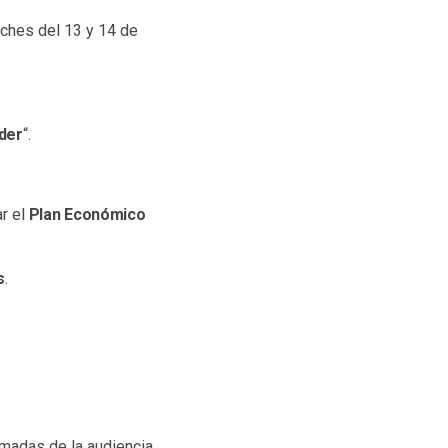
oches del 13 y 14 de
eder
“.
ar el
Plan Económico
s
.
madas de la audiencia,