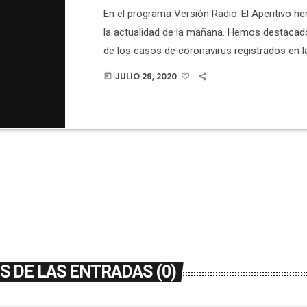
las noches del 13 y 14 de a
En el programa Versión Radio-El Aperitivo 
la actualidad de la mañana. Hemos destacad
de los casos de coronavirus registrados en 
Valenciana lo han sido en Elche, cuando la c
JULIO 29, 2020
today
en 5% de la población global.Hay 4 personas 
en el Hospital General y 1 en el Hospital del 
nadie en la UCI. Hay 90 personas confinadas 
 DE LAS ENTRADAS (0)