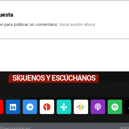
uesta
ón para publicar un comentario.
Inicia sesión ahora
SÍGUENOS Y ESCÚCHANOS
Notic
o@versionradio.es