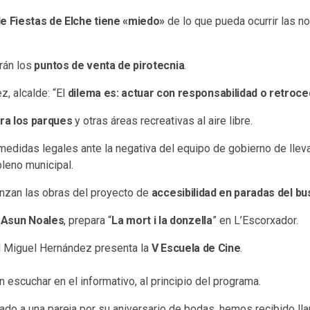
e Fiestas de Elche tiene «miedo»
de lo que pueda ocurrir las n
rán los
puntos de venta de pirotecnia
.
z, alcalde: “El
dilema es: actuar con responsabilidad o retroc
rra los parques
y otras áreas recreativas al aire libre.
medidas legales ante la negativa del equipo de gobierno de llev
pleno municipal.
nzan las obras del proyecto de
accesibilidad en paradas del bu
,
Asun Noales
, prepara “
La mort i la donzella
” en L’Escorxador.
d Miguel Hernández presenta la
V Escuela de Cine
.
 escuchar en el informativo, al principio del programa.
ado a una pareja por su aniversario de bodas, hemos recibido lla