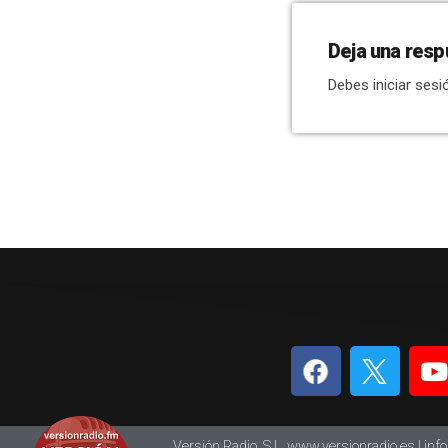
Deja una resp
Debes iniciar sesi
Versión Radio, S.L. www.versionradio.es |
inf