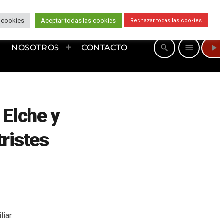
 cookies
Aceptar todas las cookies
Rechazar todas las cookies
play_arrow
search
menu
NOSOTROS
CONTACTO
 Elche y
tristes
iar.