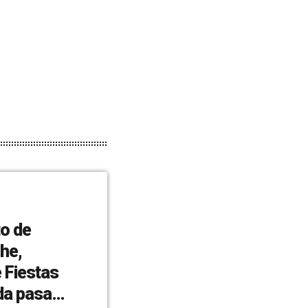
o de
he,
 Fiestas
da pasar