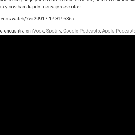
as y nos han dejado mensajes escritos.
ok.com/watch/?v=299177098195867
e encuentra en
iVoox
,
Spotify
,
Google Podcasts
,
Apple Podcast