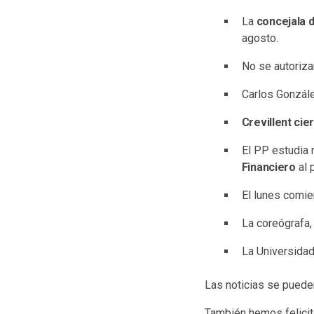
La
concejala d
agosto.
No se autoriza
Carlos Gonzále
Crevillent cie
El PP estudia 
Financiero
al 
El lunes comie
La coreógrafa
La Universida
Las noticias se pueden
También hemos felicit