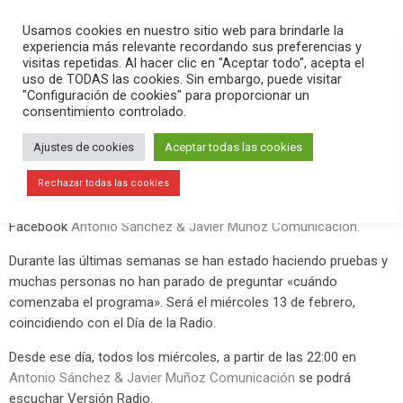
PLAY
search
menu
pause
Usamos cookies en nuestro sitio web para brindarle la
experiencia más relevante recordando sus preferencias y
visitas repetidas. Al hacer clic en "Aceptar todo", acepta el
uso de TODAS las cookies. Sin embargo, puede visitar
enero 29, 2019
"Configuración de cookies" para proporcionar un
consentimiento controlado.
El 13 de febrero comienza Versión
Radio
Ajustes de cookies
Aceptar todas las cookies
Ya hay fecha para el estreno de Versión Radio, el programa que
Rechazar todas las cookies
Antonio Sánchez y Javier Muñoz harán en la página de
Facebook
Antonio Sánchez & Javier Muñoz Comunicación.
Durante las últimas semanas se han estado haciendo pruebas y
muchas personas no han parado de preguntar «cuándo
comenzaba el programa». Será el miércoles 13 de febrero,
coincidiendo con el Día de la Radio.
Desde ese día, todos los miércoles, a partir de las 22:00 en
Antonio Sánchez & Javier Muñoz Comunicación
se podrá
escuchar Versión Radio.