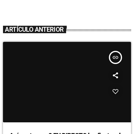
ARTÍCULO ANTERIOR
insert_link