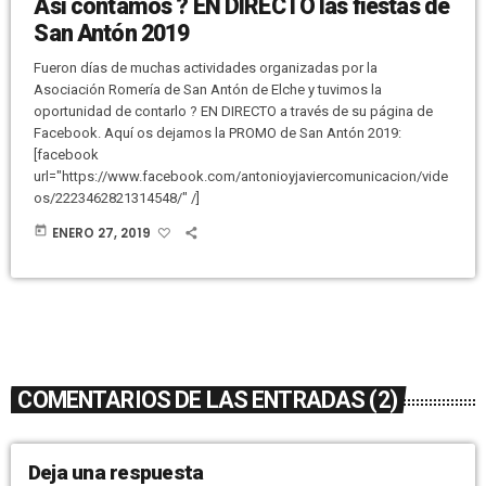
Así contamos ? EN DIRECTO las fiestas de
San Antón 2019
Fueron días de muchas actividades organizadas por la
Asociación Romería de San Antón de Elche y tuvimos la
oportunidad de contarlo ? EN DIRECTO a través de su página de
Facebook. Aquí os dejamos la PROMO de San Antón 2019:
[facebook
url="https://www.facebook.com/antonioyjaviercomunicacion/vide
os/2223462821314548/" /]
today
ENERO 27, 2019
COMENTARIOS DE LAS ENTRADAS (2)
Deja una respuesta