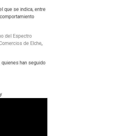
l que se indica, entre
l comportamiento
rno del Espectro
Comercios de
Elche
,
, quienes han seguido
y