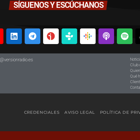
SÍGUENOS Y ESCÚCHANOS
Notic
o@versionradio.es
Club 
Quie
Qué 
Clien
Conta
CREDENCIALES
AVISO LEGAL
POLÍTICA DE PR