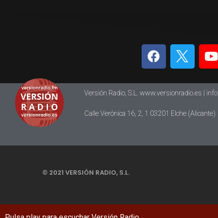
Versión Radio, S.L. www.versionradio.es |
inf
Calle Verónica 16, 2, 1 03201 Elche (Alicante)
© 2021 VERSIÓN RADIO, S.L.