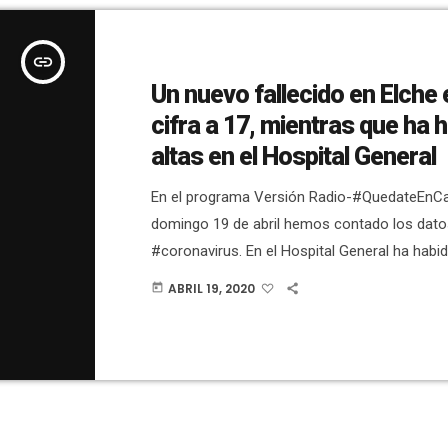
insert_link
Un nuevo fallecido en Elche 
cifra a 17, mientras que ha 
altas en el Hospital General
En el programa Versión Radio-#QuedateEnCa
domingo 19 de abril hemos contado los dato
#coronavirus. En el Hospital General ha habid
en total) y un fallecido más (10 en total). Su
ABRIL 19, 2020
today
Hospital del Vinalopó ya son 17 fallecidos en 
programa hemos hablado con Pili Marco, de L
Mágicas. Nos ha contado que tienen un 150
por internet […]