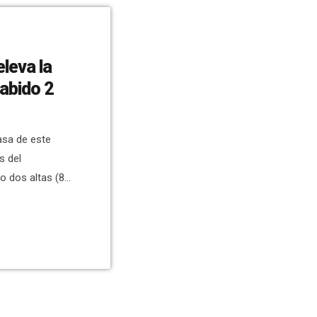
eleva la
habido 2
sa de este
s del
o dos altas (87
mados al
Elche. En el
as Tijeras
% más de venta