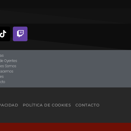
ias
de Oyentes
nes Somos
hacemos
tes
cto
IVACIDAD
POLÍTICA DE COOKIES
CONTACTO