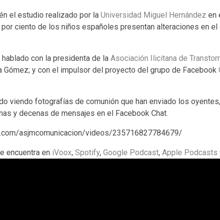
 el estudio realizado por la
Universidad Miguel Hernández
en e
9 por ciento de los niños españoles presentan alteraciones en e
hablado con la presidenta de la
Asociación Ilicitana de Transto
ra Gómez; y con el impulsor del proyecto del grupo de Facebook
o viendo fotografías de comunión que han enviado los oyentes
nas y decenas de mensajes en el Facebook Chat.
k.com/asjmcomunicacion/videos/235716827784679/
se encuentra en
iVoox
,
Spotify
,
Google Podcast
,
Apple Podcasts