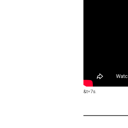
&t=7s
.