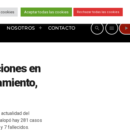
 cookies
Aceptar todas las cookies
Rechazar todas las cookies
play_arrow
search
menu
NOSOTROS
CONTACTO
ciones en
amiento,
 actualidad del
inalopó hay 281 casos
y 7 fallecidos.