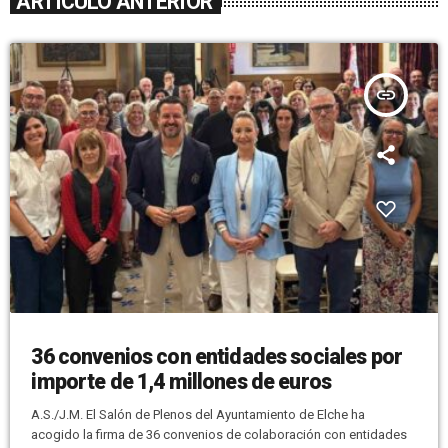
ARTÍCULO ANTERIOR
insert_link
36 convenios con entidades sociales por
importe de 1,4 millones de euros
A.S./J.M. El Salón de Plenos del Ayuntamiento de Elche ha
acogido la firma de 36 convenios de colaboración con entidades