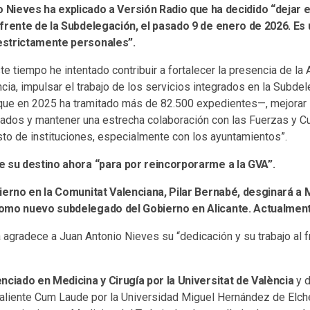
 Nieves ha explicado a Versión Radio que ha decidido “dejar e
frente de la Subdelegación, el pasado 9 de enero de 2026. Es
estrictamente personales”.
e tiempo he intentado contribuir a fortalecer la presencia de la
ncia, impulsar el trabajo de los servicios integrados en la Subd
, que en 2025 ha tramitado más de 82.500 expedientes—, mejorar 
grados y mantener una estrecha colaboración con las Fuerzas y 
sto de instituciones, especialmente con los ayuntamientos”.
e su destino ahora “para por reincorporarme a la GVA”.
ierno en la Comunitat Valenciana, Pilar Bernabé, desginará a
omo nuevo subdelegado del Gobierno en Alicante. Actualmente
agradece a Juan Antonio Nieves su “dedicación y su trabajo al f
nciado en Medicina y Cirugía por la Universitat de València
y d
saliente Cum Laude por la Universidad Miguel Hernández de Elche