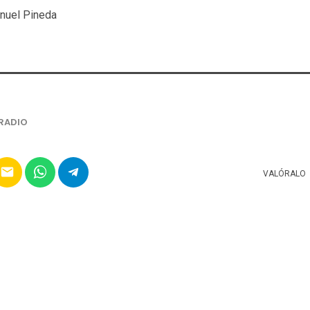
nuel Pineda
RADIO
email
VALÓRALO