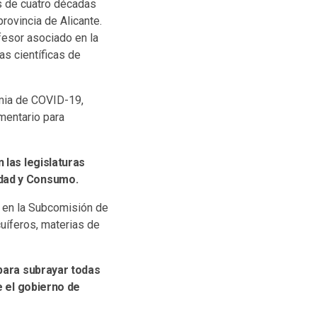
ás de cuatro décadas
provincia de Alicante.
fesor asociado en la
as científicas de
emia de COVID-19,
mentario para
 las legislaturas
idad y Consumo.
, en la Subcomisión de
uíferos, materias de
 para subrayar todas
e el gobierno de