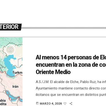
TERIOR
insert_link
Al menos 14 personas de El
encuentran en la zona de co
Oriente Medio
A.S./J.M. El alcalde de Elche, Pablo Ruz, ha i
Ayuntamiento mantiene contacto directo con
ilicitanos que se encuentran en distintos pun
Medio tras el cierre del espacio aéreo provo
MARZO 4, 2026
today