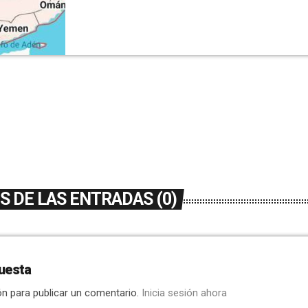
pasado sábado por el estallido del conflicto e
Estado Unidos. Desde el lunes, el alcalde se 
comunicación con tres miembros de una mis
ilicitana que regresaba de un viaje turístico a 
 DE LAS ENTRADAS (0)
uesta
ón para publicar un comentario.
Inicia sesión ahora