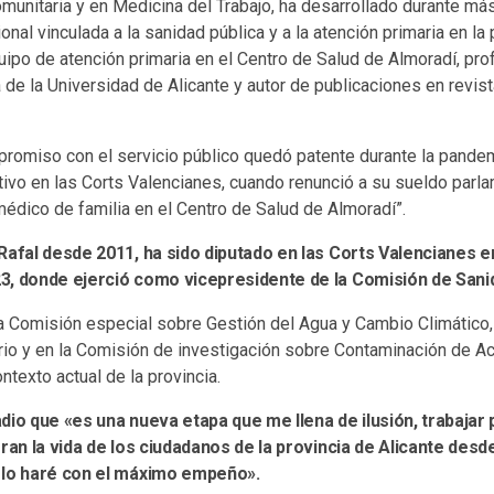
omunitaria y en Medicina del Trabajo, ha desarrollado durante m
onal vinculada a la sanidad pública y a la atención primaria en la 
ipo de atención primaria en el Centro de Salud de Almoradí, pro
de la Universidad de Alicante y autor de publicaciones en revist
romiso con el servicio público quedó patente durante la pand
tivo en las Corts Valencianes, cuando renunció a su sueldo parla
édico de familia en el Centro de Salud de Almoradí”.
Rafal desde 2011, ha sido diputado en las Corts Valencianes en
3, donde ejerció como vicepresidente de la Comisión de San
la Comisión especial sobre Gestión del Agua y Cambio Climático
orio y en la Comisión de investigación sobre Contaminación de Ac
ntexto actual de la provincia.
dio que «es una nueva etapa que me llena de ilusión, trabajar
oran la vida de los ciudadanos de la provincia de Alicante desd
 lo haré con el máximo empeño».