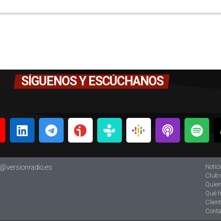
SÍGUENOS Y ESCÚCHANOS
Notic
o@versionradio.es
Club 
Quie
Qué 
Clien
Conta