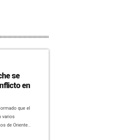
che se
nflicto en
nformado que el
 varios
tos de Oriente
cado desde el