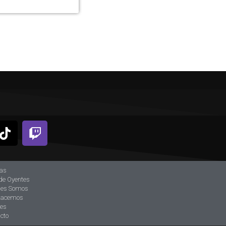
ias
de Oyentes
nes Somos
hacemos
tes
cto