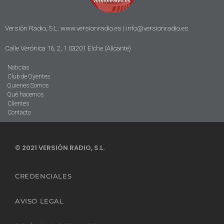
Versión Radio, S.L. www.versionradio.es |
info@versionradio.es
Calle Verónica 16, 2, 1 03201 Elche (Alicante)
Noticias
Club de Oyentes
Quienes Somos
Qué hacemos
Clientes
Contacto
© 2021 VERSIÓN RADIO, S.L.
CREDENCIALES
AVISO LEGAL