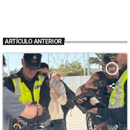
ARTÍCULO ANTERIOR
insert_link