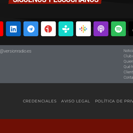
Notic
o@versionradio.es
Club 
Quie
Qué 
Clien
Conta
CREDENCIALES
AVISO LEGAL
POLÍTICA DE PR