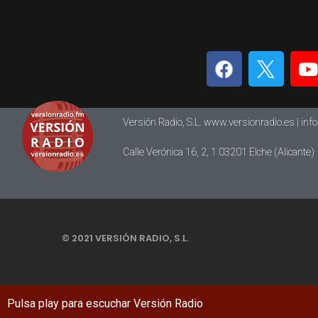
Versión Radio, S.L. www.versionradio.es |
inf
Calle Verónica 16, 2, 1 03201 Elche (Alicante)
© 2021 VERSIÓN RADIO, S.L.