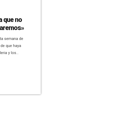
a que no
araremos»
inta semana de
a de que haya
eria y los
de Elche se ha
este caso, la
es de Elche,
blea de […]