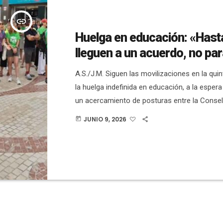
insert_link
Huelga en educación: «Hast
lleguen a un acuerdo, no p
A.S./J.M. Siguen las movilizaciones en la qu
la huelga indefinida en educación, a la esper
un acercamiento de posturas entre la Consell
sindicatos. Esta mañana, en la plaça de Baix 
JUNIO 9, 2026
today
hecho una concentración y una asamblea. En 
convocatoria era de las asambleas de docent
Santa Pola y Crevillent, y también de la Asam