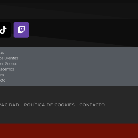
ias
de Oyentes
nes Somos
hacemos
tes
cto
IVACIDAD
POLÍTICA DE COOKIES
CONTACTO