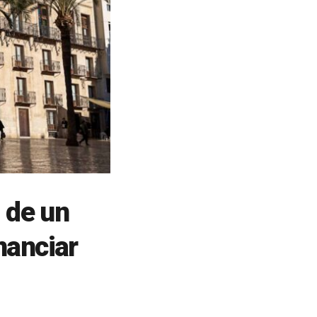
n de un
nanciar