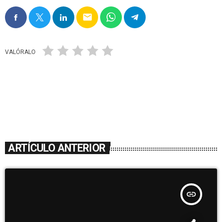
email
VALÓRALO
ARTÍCULO ANTERIOR
insert_link