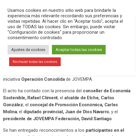
PLAY
search
menu
pause
Usamos cookies en nuestro sitio web para brindarle la
experiencia más relevante recordando sus preferencias y
visitas repetidas. Al hacer clic en "Aceptar todo", acepta el
uso de TODAS las cookies. Sin embargo, puede visitar
noviembre 10, 2020
"Configuración de cookies" para proporcionar un
consentimiento controlado.
El Centro de Congresos acoge la
clausura de Operación Consolida de
Ajustes de cookies
Aceptar todas las cookies
JOVEMPA
Rechazar todas las cookies
El Centro de Congresos ha acogido esta tarde la clausura de la
iniciativa
Operación Consolida
de JOVEMPA.
El acto ha contado con la presencia del
conseller de Economía
Sostenible, Rafael Climent
; el
alcalde de Elche, Carlos
González
; el
concejal de Promoción Económica, Carles
Molina
; el
diputado provincial, Juan de Dios Navarro
; y el
presidente de JOVEMPA Federación, David Santiago
.
Se han entregado reconocimientos a los
participantes en el