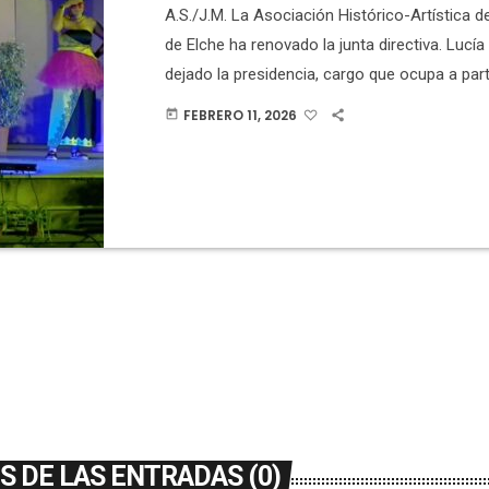
A.S./J.M. La Asociación Histórico-Artística 
de Elche ha renovado la junta directiva. Lucía
dejado la presidencia, cargo que ocupa a part
Antonio Salinas. El resto de cargos los ocupa
FEBRERO 11, 2026
today
Amorós como vicepresidente, Adrián Fuent
secretario, Lucía Quesada como vicesecretar
como tesorera, David Amorós como viceteso
Asencio como vocal. La Asociación ha most
agradecimiento a la junta saliente por […]
 DE LAS ENTRADAS (0)