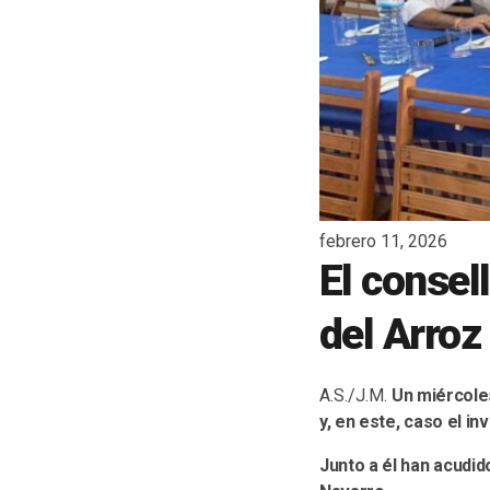
febrero 11, 2026
El consel
del Arroz
A.S./J.M.
Un miércole
y, en este, caso el i
Junto a él han acudido