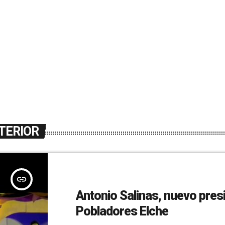
TERIOR
insert_link
Antonio Salinas, nuevo pres
Pobladores Elche