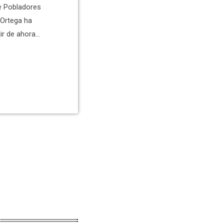
de Pobladores
 Ortega ha
ir de ahora
n Christian
es como
ia, Mara García
rero y Melodie
rado su