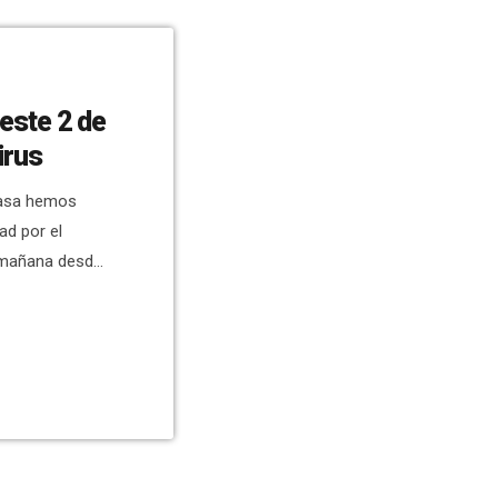
 este 2 de
irus
Casa hemos
ad por el
a mañana desde
a tarde, pero
na persona de
taba en planta
as altas se