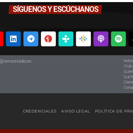
SÍGUENOS Y ESCÚCHANOS
Notic
o@versionradio.es
Club 
Quie
Qué 
Clien
Conta
CREDENCIALES
AVISO LEGAL
POLÍTICA DE PR