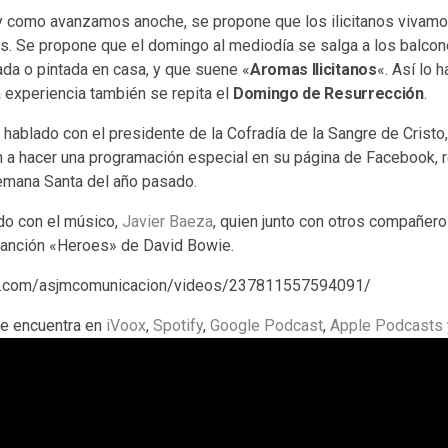
l y como avanzamos anoche, se propone que los ilicitanos vivam
s. Se propone que el domingo al mediodía se salga a los balcon
da o pintada en casa, y que suene «
Aromas Ilicitanos
«. Así lo 
 experiencia también se repita el
Domingo de Resurrección
.
hablado con el presidente de la Cofradía de la Sangre de Cristo
n a hacer una programación especial en su página de Facebook, 
emana Santa del año pasado.
o con el músico,
Javier Baeza
, quien junto con otros compañer
 canción «Heroes» de David Bowie.
k.com/asjmcomunicacion/videos/237811557594091/
se encuentra en
iVoox
,
Spotify
,
Google Podcast
,
Apple Podcasts