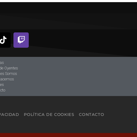
ias
de Oyentes
nes Somos
hacemos
tes
cto
IVACIDAD
POLÍTICA DE COOKIES
CONTACTO