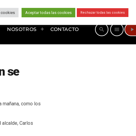
 cookies
Aceptar todas las cookies
Rechazar todas las cookies
play_arrow
search
menu
NOSOTROS
CONTACTO
n se
 la mañana, como los
 alcalde, Carlos