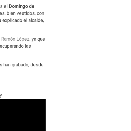
os el
Domingo de
es, bien vestidos, con
ha explicado el alcalde,
,
Ramón López
, ya que
recuperando las
os han grabado, desde
y