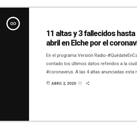
insert_link
11 altas y 3 fallecidos hasta
abril en Elche por el coronav
En el programa Versión Radio-#QuédateEn
contado los últimos datos referidos a la ciud
#coronavirus. A las 4 altas anunciadas est
el Hospital General se han sumado 2 más est
ABRIL 2, 2020
today
ha habido que lamentar el fallecimiento de u
avanzada edad, con patologías anteriores. Es
y con esta muerte ya suman 3 en la ciudad. L
elevan a 11 […]