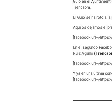
Guió en el Ajuntament
Trencaora.
El Guió se ha roto a l
Aquí os dejamos el pr
[facebook url=»https
En el segundo Faceboo
Ruiz Agulló
(Trencaor
[facebook url=»https
Y ya en una última co
[facebook url=»https