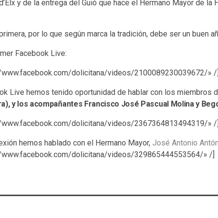
 d’Elx y de la entrega del Guió que hace el Hermano Mayor de la
a primera, por lo que según marca la tradición, debe ser un buen a
imer Facebook Live:
://www.facebook.com/dolicitana/videos/2100089230039672/» /
k Live hemos tenido oportunidad de hablar con los miembros de
a), y los acompañantes Francisco José Pascual Molina y Be
://www.facebook.com/dolicitana/videos/2367364813494319/» /
nexión hemos hablado con el Hermano Mayor,
José Antonio Antón
://www.facebook.com/dolicitana/videos/329865444553564/» /]