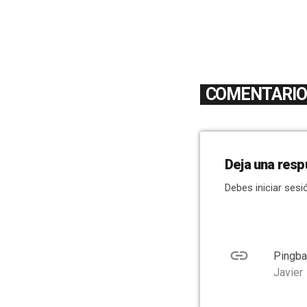
COMENTARIOS
Deja una resp
Debes iniciar sesi
link
Pingba
Javier