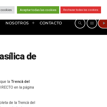
 cookies
Aceptar todas las cookies
Rechazar todas las cookies
play_arrow
search
menu
NOSOTROS
CONTACTO
asílica de
 que la
Trencà del
DIRECTO en la página
ipleta de la Trencà del