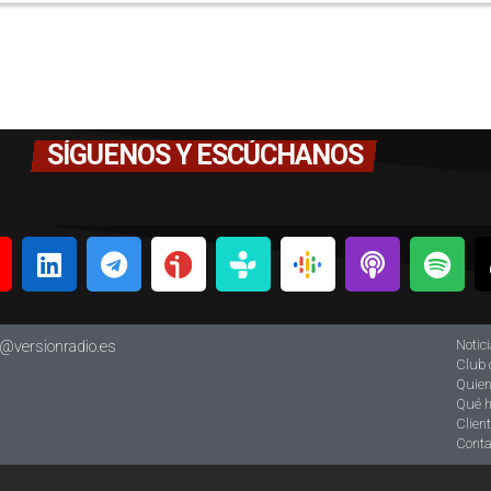
SÍGUENOS Y ESCÚCHANOS
Notic
o@versionradio.es
Club 
Quie
Qué 
Clien
Conta