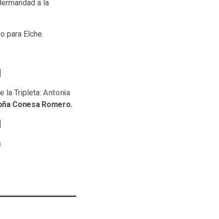
 Hermandad a la
ño para Elche.
]
 la Tripleta:
Antonia
goña Conesa Romero.
]
.