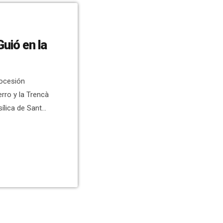
Guió en la
rocesión
erro y la Trencà
sílica de Santa
a página de
o. El Santo
 El Cristo