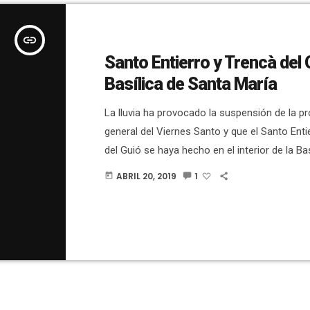
insert_link
Santo Entierro y Trencà del 
Basílica de Santa María
La lluvia ha provocado la suspensión de la p
general del Viernes Santo y que el Santo Enti
del Guió se haya hecho en el interior de la Ba
María. Lo hemos contado ? EN DIRECTO en l
ABRIL 20, 2019
1
today
Facebook de la Hermandad del Santo Sepulcr
Entierro se ha hecho en el interior del templo.
Yacente ha ido desde el […]