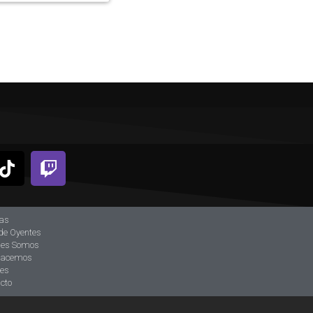
ias
de Oyentes
nes Somos
hacemos
tes
cto