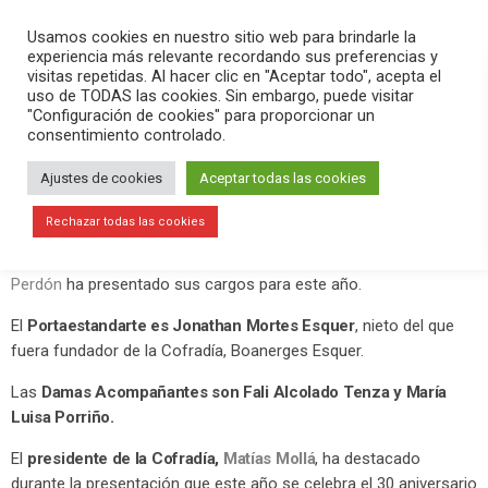
PLAY
search
menu
pause
Usamos cookies en nuestro sitio web para brindarle la
experiencia más relevante recordando sus preferencias y
visitas repetidas. Al hacer clic en "Aceptar todo", acepta el
uso de TODAS las cookies. Sin embargo, puede visitar
abril 5, 2019
"Configuración de cookies" para proporcionar un
consentimiento controlado.
El nieto de Boanerges Esquer es el
Portaestandarte del Cristo del
Ajustes de cookies
Aceptar todas las cookies
Perdón
Rechazar todas las cookies
Se acerca la Semana Santa y la
Cofradía del Santísimo Cristo del
Perdón
ha presentado sus cargos para este año.
El
Portaestandarte es Jonathan Mortes Esquer
, nieto del que
fuera fundador de la Cofradía, Boanerges Esquer.
Las
Damas Acompañantes son Fali Alcolado Tenza y María
Luisa Porriño.
El
presidente de la Cofradía,
Matías Mollá
, ha destacado
durante la presentación que este año se celebra el 30 aniversario