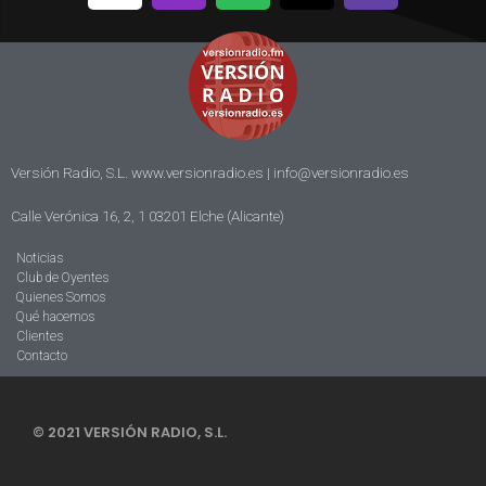
Versión Radio, S.L. www.versionradio.es |
info@versionradio.es
Calle Verónica 16, 2, 1 03201 Elche (Alicante)
Noticias
Club de Oyentes
Quienes Somos
Qué hacemos
Clientes
Contacto
© 2021 VERSIÓN RADIO, S.L.