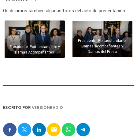
Os dejamos también algunas fotos del acto de presentación:
Presidente, Portaestandarte,
Damas Acompañantes y
Presidente, Portaestandarte y
Damas del Preso
Damas Acompañantes
ESCRITO POR
VERSIONRADIO
email