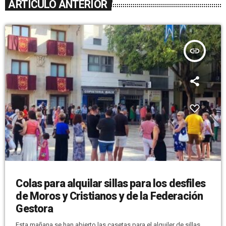
ARTÍCULO ANTERIOR
insert_link
Colas para alquilar sillas para los desfiles
de Moros y Cristianos y de la Federación
Gestora
Esta mañana se han abierto las casetas para el alquiler de sillas