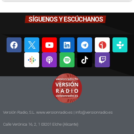
SÍGUENOS Y ESCÚCHANOS
Versión Radio, S.L. www.versionradio.es |
info@versionradio.es
Calle Verónica 16, 2, 1 03201 Elche (Alicante)