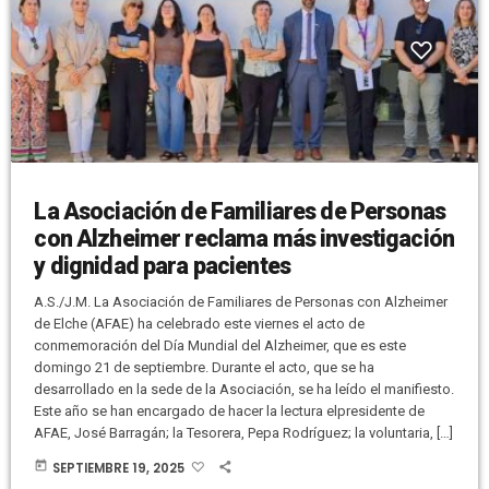
La Asociación de Familiares de Personas
con Alzheimer reclama más investigación
y dignidad para pacientes
A.S./J.M. La Asociación de Familiares de Personas con Alzheimer
de Elche (AFAE) ha celebrado este viernes el acto de
conmemoración del Día Mundial del Alzheimer, que es este
domingo 21 de septiembre. Durante el acto, que se ha
desarrollado en la sede de la Asociación, se ha leído el manifiesto.
Este año se han encargado de hacer la lectura elpresidente de
AFAE, José Barragán; la Tesorera, Pepa Rodríguez; la voluntaria, […]
today
SEPTIEMBRE 19, 2025