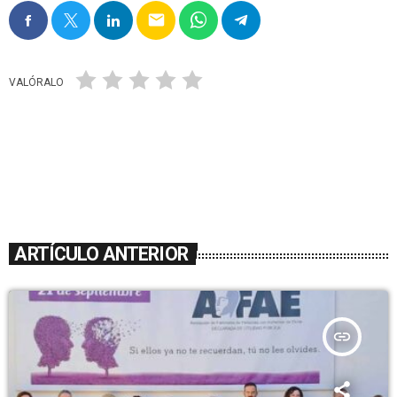
email
VALÓRALO
ARTÍCULO ANTERIOR
insert_link