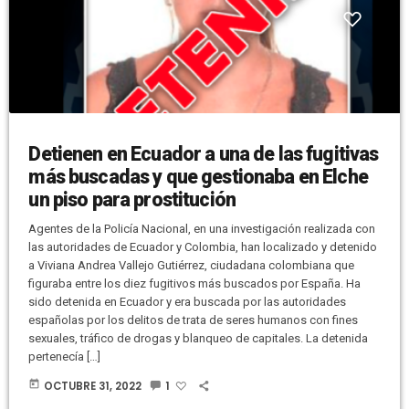
Detienen en Ecuador a una de las fugitivas
más buscadas y que gestionaba en Elche
un piso para prostitución
Agentes de la Policía Nacional, en una investigación realizada con
las autoridades de Ecuador y Colombia, han localizado y detenido
a Viviana Andrea Vallejo Gutiérrez, ciudadana colombiana que
figuraba entre los diez fugitivos más buscados por España. Ha
sido detenida en Ecuador y era buscada por las autoridades
españolas por los delitos de trata de seres humanos con fines
sexuales, tráfico de drogas y blanqueo de capitales. La detenida
pertenecía […]
today
OCTUBRE 31, 2022
1