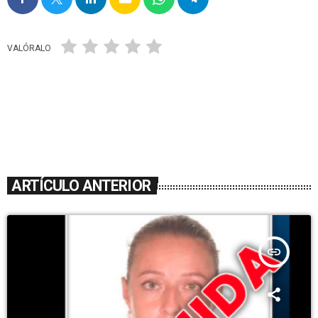
VALÓRALO
ARTÍCULO ANTERIOR
insert_link